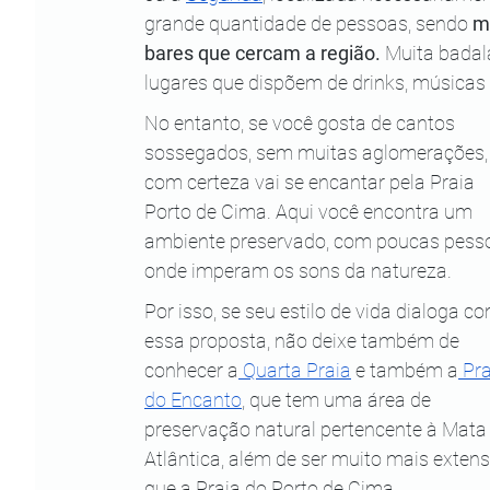
grande quantidade de pessoas, sendo 
m
bares que cercam a região. 
Muita badala
lugares que dispõem de drinks, músicas a
No entanto, se você gosta de cantos 
sossegados, sem muitas aglomerações,
com certeza vai se encantar pela Praia 
Porto de Cima. Aqui você encontra um 
ambiente preservado, com poucas pess
onde imperam os sons da natureza. 
Por isso, se seu estilo de vida dialoga co
essa proposta, não deixe também de 
conhecer a
 Quarta Praia
 e também a
 Pra
do Encanto
, que tem uma área de 
preservação natural pertencente à Mata
Atlântica, além de ser muito mais extens
que a Praia do Porto de Cima.