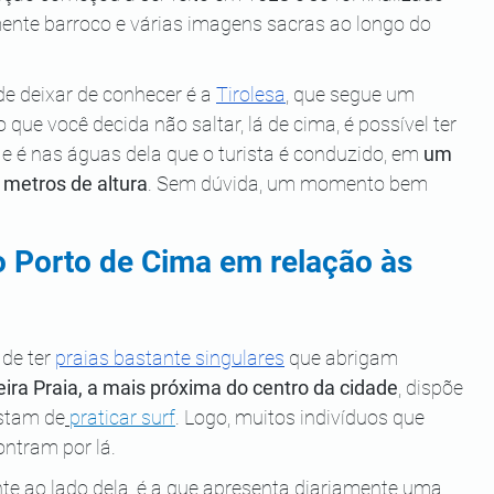
nte barroco e várias imagens sacras ao longo do 
e deixar de conhecer é a 
Tirolesa
, que segue um 
ue você decida não saltar, lá de cima, é possível ter 
, e é nas águas dela que o turista é conduzido, em 
um 
 metros de altura
. Sem dúvida, um momento bem 
o Porto de Cima em relação às 
de ter 
praias bastante singulares
 que abrigam 
eira Praia, a mais próxima do centro da cidade
, dispõe 
stam de
praticar surf
. Logo, muitos indivíduos que 
ntram por lá.
te ao lado dela, é a que apresenta diariamente uma 