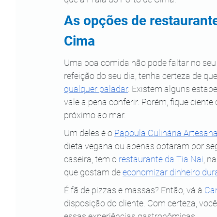
As opções de restaurante
Cima
Uma boa comida não pode faltar no seu r
refeição do seu dia, tenha certeza de q
qualquer paladar
. Existem alguns estab
vale a pena conferir. Porém, fique ciente
próximo ao mar. 
Um deles é o 
Papoula Culinária Artesana
dieta vegana ou apenas optaram por segu
caseira, tem o 
restaurante da Tia Nai
, n
que gostam de 
economizar dinheiro dur
É fã de pizzas e massas? Então, vá à 
Can
disposição do cliente. Com certeza, voc
essas experiências gastronômicas.