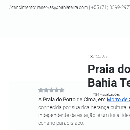
Atendimento:
reservas@bahiaterra.com
| +55 (71) 3599-297
18/04/25
Praia d
Bahia T
Avaliado com NaN de 5 estrelas.
784 visualizações
A Praia do Porto de Cima, em 
Morro de 
conhecida por sua rica herança cultural
independente da estação, é um local ide
cenário paradisíaco.