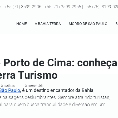
7 | +55 (71) 3599-2906 | +55 (71) 3599-2956 | +55 (75) 3199-0
HOME
A BAHIA TERRA
MORRO DE SÃO PAULO
B
o Porto de Cima: conheç
erra Turismo
0 curtidas
0 comentário
São Paulo
, é um destino encantador da Bahia
, 
 e paisagens deslumbrantes. Sempre atraindo turistas, 
al para quem busca tranquilidade e diversão em um 