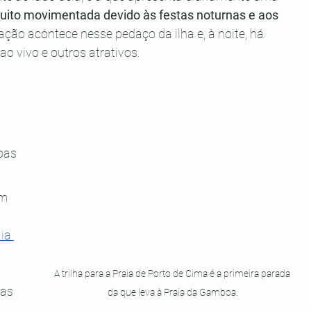
uito movimentada devido às festas noturnas e aos 
ção acontece nesse pedaço da ilha e, à noite, há 
o vivo e outros atrativos.
 
oas 
m 
ia 
 
A trilha para a Praia de Porto de Cima é a primeira parada 
as 
da que leva à Praia da Gamboa.