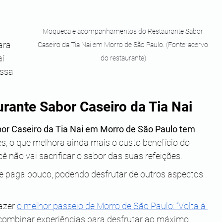
Moqueca e acompanhamentos do Restaurante Sabor 
ara 
Caseiro da Tia Nai em Morro de São Paulo. (Fonte: acervo 
í 
do restaurante)
ssa 
rante Sabor Caseiro da Tia Nai
or Caseiro da Tia Nai em Morro de São Paulo tem 
s, o que melhora ainda mais o custo benefício do 
ê não vai sacrificar o sabor das suas refeições. 
 e paga pouco, podendo desfrutar de outros aspectos 
azer 
o melhor passeio de Morro de São Paulo: “Volta à 
combinar experiências para desfrutar ao máximo 