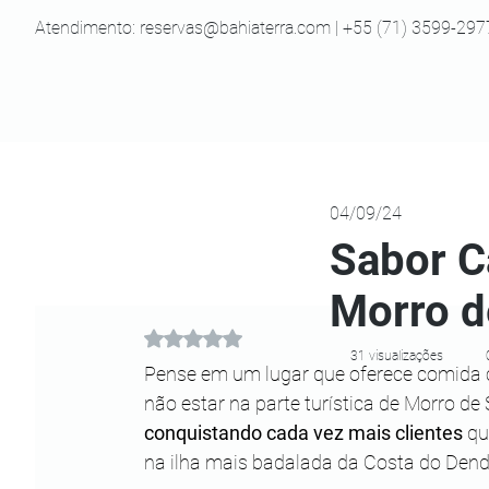
Atendimento:
reservas@bahiaterra.com
| +55 (71) 3599-297
04/09/24
Sabor C
Morro d
Avaliado com NaN de 5 estrelas.
31 visualizações
Pense em um lugar que oferece comida c
não estar na parte turística de Morro de
conquistando cada vez mais clientes
 q
na ilha mais badalada da Costa do Dend