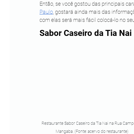
Então, se você gostou das principais car
Paulo
, gostará ainda mais das informaç
com elas será mais fácil colocá-lo no se
Sabor Caseiro da Tia Na
Restaurante Sabor Caseiro da Tia Nai na Rua Camp
Mangaba. (Fonte: acervo do restaurante)