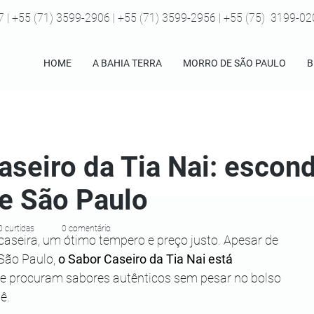
7 | +55 (71) 3599-2906 | +55 (71) 3599-2956 | +55 (75) 3199-0
HOME
A BAHIA TERRA
MORRO DE SÃO PAULO
B
aseiro da Tia Nai: escon
e São Paulo
0 curtidas
0 comentário
aseira, um ótimo tempero e preço justo. Apesar de 
 São Paulo,
 o Sabor Caseiro da Tia Nai está 
ue procuram sabores autênticos sem pesar no bolso 
ê.