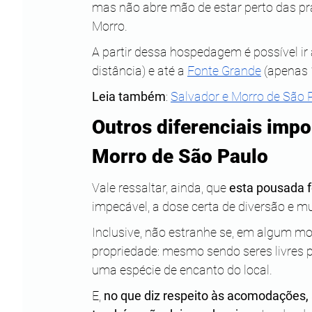
mas não abre mão de estar perto das pra
Morro.
A partir dessa hospedagem é possível ir
distância) e até a
Fonte Grande
 (apenas 
Leia também
:
Salvador e Morro de São Pa
Outros diferenciais imp
Morro de São Paulo
Vale ressaltar, ainda, que 
esta pousada f
impecável, a dose certa de diversão e m
Inclusive, não estranhe se, em algum m
propriedade: mesmo sendo seres livres p
uma espécie de encanto do local.
E, 
no que diz respeito às acomodações,