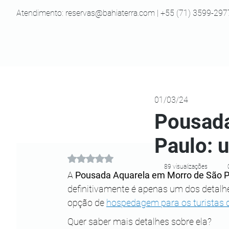
Atendimento:
reservas@bahiaterra.com
| +55 (71) 3599-297
01/03/24
Pousada
Paulo: u
Avaliado com NaN de 5 estrelas.
89 visualizações
A 
Pousada Aquarela em Morro de São P
definitivamente é apenas um dos detalh
opção de 
hospedagem para os turistas 
Quer saber mais detalhes sobre ela?