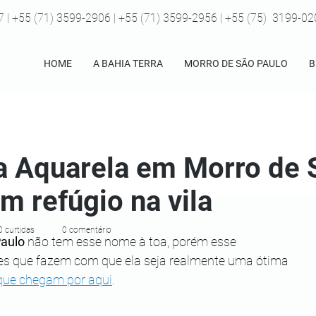
7 | +55 (71) 3599-2906 | +55 (71) 3599-2956 | +55 (75) 3199-0
HOME
A BAHIA TERRA
MORRO DE SÃO PAULO
B
 Aquarela em Morro de 
m refúgio na vila
0 curtidas
0 comentário
aulo
 não tem esse nome à toa, porém esse 
es que fazem com que ela seja realmente uma ótima 
que chegam por aqui
.