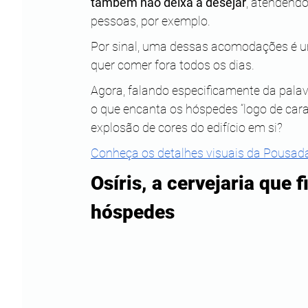
também não deixa a desejar
, atendendo
pessoas, por exemplo.
Por sinal, uma dessas acomodações é um
quer comer fora todos os dias.
Agora, falando especificamente da palav
o que encanta os hóspedes “logo de cara
explosão de cores do edifício em si?
Conheça os detalhes visuais da Pousad
Osíris, a cervejaria que 
hóspedes