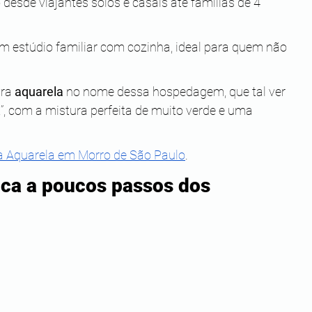
 desde viajantes solos e casais até famílias de 4 
 estúdio familiar com cozinha, ideal para quem não 
ra 
aquarela
 no nome dessa hospedagem, que tal ver 
”, com a mistura perfeita de muito verde e uma 
a Aquarela em Morro de São Paulo
.
fica a poucos passos dos 