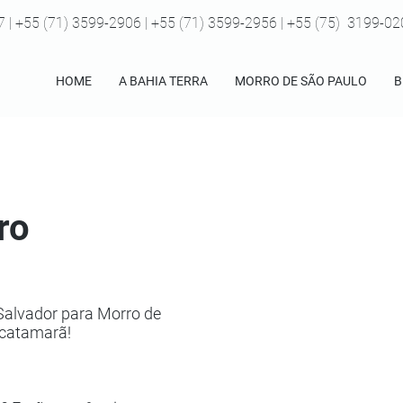
7 | +55 (71) 3599-2906 | +55 (71) 3599-2956 | +55 (75) 3199-0
HOME
A BAHIA TERRA
MORRO DE SÃO PAULO
B
rro
 Salvador para Morro de
 catamarã!