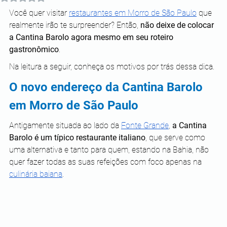
Você quer visitar 
restaurantes em Morro de São Paulo
 que 
realmente irão te surpreender? Então, 
não deixe de colocar 
a Cantina Barolo agora mesmo em seu roteiro 
gastronômico
.
Na leitura a seguir, conheça os motivos por trás dessa dica.
O novo endereço da Cantina Barolo 
em Morro de São Paulo
Antigamente situada ao lado da 
Fonte Grande
, 
a Cantina 
Barolo é um típico restaurante italiano
, que serve como 
uma alternativa e tanto para quem, estando na Bahia, não 
quer fazer todas as suas refeições com foco apenas na 
culinária baiana
.