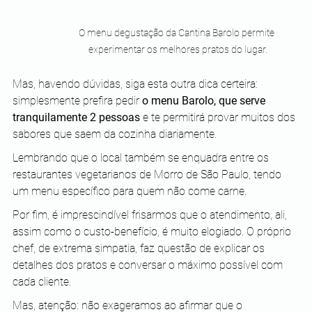
O menu degustação da Cantina Barolo permite 
experimentar os melhores pratos do lugar.
Mas, havendo dúvidas, siga esta outra dica certeira: 
simplesmente prefira pedir 
o menu Barolo, que serve 
tranquilamente 2 pessoas
 e te permitirá provar muitos dos 
sabores que saem da cozinha diariamente.
Lembrando que o local também se enquadra entre os 
restaurantes vegetarianos de Morro de São Paulo, tendo 
um menu específico para quem não come carne.
Por fim, é imprescindível frisarmos que o atendimento, ali, 
assim como o custo-benefício, é muito elogiado. O próprio 
chef, de extrema simpatia, faz questão de explicar os 
detalhes dos pratos e conversar o máximo possível com 
cada cliente.
Mas, atenção: não exageramos ao afirmar que o 