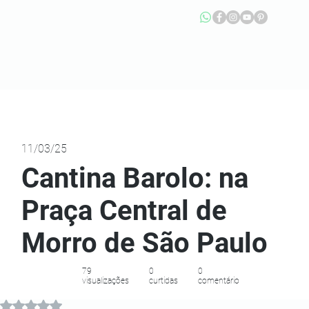
11/03/25
Cantina Barolo: na
Praça Central de
Morro de São Paulo
79
0
0
visualizações
curtidas
comentário
Avaliado com NaN de 5 estrelas.