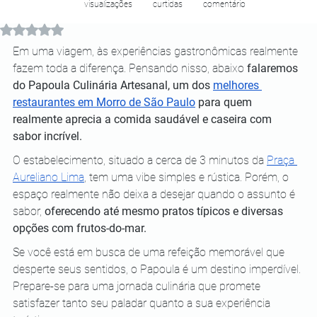
visualizações
curtidas
comentário
Avaliado com NaN de 5 estrelas.
Em uma viagem, às experiências gastronômicas realmente 
fazem toda a diferença. Pensando nisso, abaixo 
falaremos 
do Papoula Culinária Artesanal, um dos 
melhores 
restaurantes em Morro de São Paulo
 para quem 
realmente aprecia a comida saudável e caseira com 
sabor incrível.
O estabelecimento, situado a cerca de 3 minutos da 
Praça 
Aureliano Lima
, tem uma vibe simples e rústica. Porém, o 
espaço realmente não deixa a desejar quando o assunto é 
sabor, 
oferecendo até mesmo pratos típicos e diversas 
opções com frutos-do-mar.
Se você está em busca de uma refeição memorável que 
desperte seus sentidos, o Papoula é um destino imperdível. 
Prepare-se para uma jornada culinária que promete 
satisfazer tanto seu paladar quanto a sua experiência 