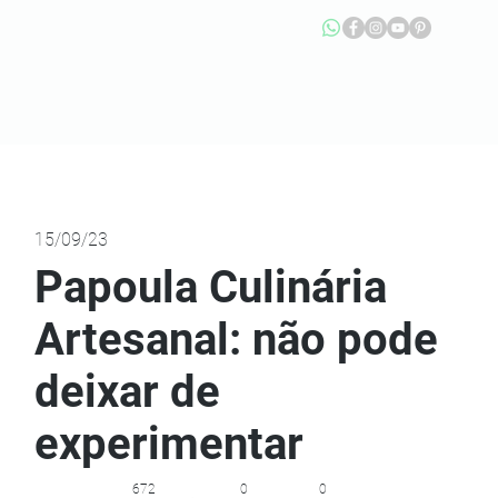
15/09/23
Papoula Culinária
Artesanal: não pode
deixar de
experimentar
672
0
0