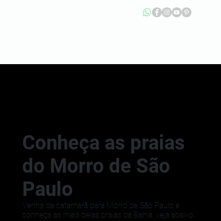
Conheça as praias
do Morro de São
Paulo
Venha de catamarã para Morro de São Paulo e
conheça as mais belas praias da Bahia, veja abaixo: