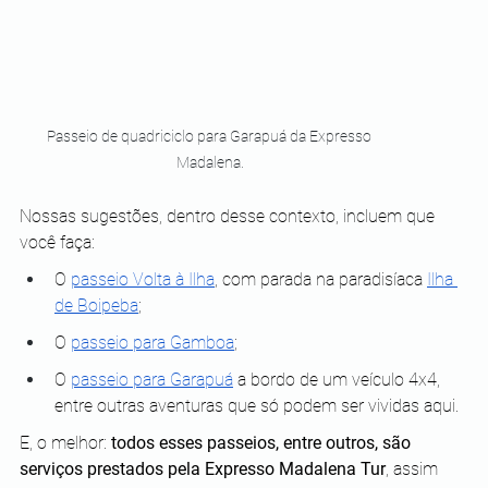
Passeio de quadriciclo para Garapuá da Expresso 
Madalena.
Nossas sugestões, dentro desse contexto, incluem que 
você faça:
O 
passeio Volta à Ilha
, com parada na paradisíaca 
Ilha 
de Boipeba
;
O 
passeio para Gamboa
;
O 
passeio para Garapuá
 a bordo de um veículo 4x4, 
entre outras aventuras que só podem ser vividas aqui.
E, o melhor:
 todos esses passeios, entre outros, são 
serviços prestados pela Expresso Madalena Tur
, assim 