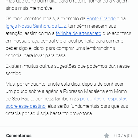
mas que contribui muito para o roteiro, tornando a viagem 
ainda mais memorável.
Os monumentos locais, a exemplo da 
Fonte Grande
 e da 
Igreja Nossa Senhora da Luz
, também merecem sua 
atenção, assim como a 
feirinha de artesanato
 que acontece 
em nossa praça central e é o local perfeito para comer e 
beber algo e, claro: para comprar uma lembrancinha 
especial para levar para casa.
Existem muitas outras sugestões que podemos dar, nesse 
sentido.
Mas, por enquanto, anote esta dica: depois de conhecer 
um pouco sobre a agência Expresso Madalena em Morro 
de São Paulo, conheça também as 
perguntas e respostas 
sobre esse destino
: elas serão fundamentais para que sua 
estadia por aqui seja bastante proveitosa.
Comentários
0.0 / 5 (0)