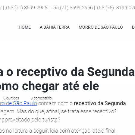
7 | +55 (71) 3599-2906 | +55 (71) 3599-2956 | +55 (75) 3199-0
HOME
A BAHIA TERRA
MORRO DE SÃO PAULO
B
 o receptivo da Segunda 
omo chegar até ele
0 curtidas
0 comentário
ro de São Paulo
 contam com o 
receptivo da Segunda 
iagem. Mas do que, afinal, se trata esse receptivo? 
 aproveitado pelo turista?
a leitura a seguir: leia com atenção, até o final, 