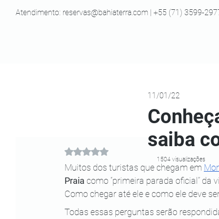
Atendimento:
reservas@bahiaterra.com
| +55 (71) 3599-297
11/01/22
Conheça
saiba c
Avaliado com NaN de 5 estrelas.
1504 visualizações
Muitos dos turistas que chegam em
Mor
Praia
 como “primeira parada oficial” da v
Como chegar até ele e como ele deve ser
Todas essas perguntas serão respondidas n