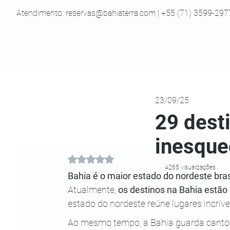
Atendimento:
reservas@bahiaterra.com
| +55 (71) 3599-297
23/09/25
29 dest
inesque
Avaliado com NaN de 5 estrelas.
4265 visualizações
Bahia é o maior estado do nordeste bras
Atualmente,
 os destinos na Bahia estão
estado do nordeste reúne lugares incríve
Ao mesmo tempo, a Bahia guarda cantos