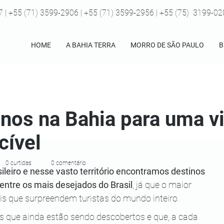
7 | +55 (71) 3599-2906 | +55 (71) 3599-2956 | +55 (75) 3199-0
HOME
A BAHIA TERRA
MORRO DE SÃO PAULO
B
inos na Bahia para uma 
cível
0 curtidas
0 comentário
ileiro e nesse vasto território encontramos destinos 
 entre os mais desejados do Brasil
, já que o maior 
is que surpreendem turistas do mundo inteiro. 
 que ainda estão sendo descobertos e que, a cada 