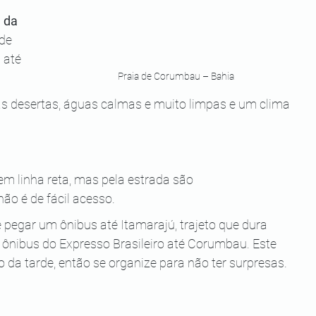
 da 
de 
 até 
Praia de Corumbau – Bahia
ias desertas, águas calmas e muito limpas e um clima 
m linha reta, mas pela estrada são 
o é de fácil acesso.
pegar um ônibus até Itamarajú, trajeto que dura 
ônibus do Expresso Brasileiro até Corumbau. Este 
 da tarde, então se organize para não ter surpresas. 