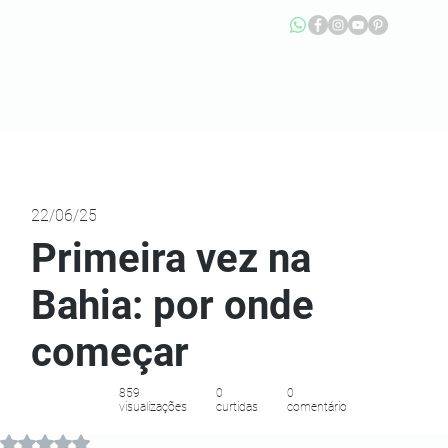
22/06/25
Primeira vez na
Bahia: por onde
começar
859
0
0
visualizações
curtidas
comentário
Avaliado com NaN de 5 estrelas.