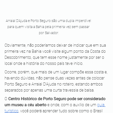
Arraial D'Ajuda e Porto Seguro são uma dupla imperdível 
para quem visita a Bahia pela primeira vez sem passar 
por Salvador.
Obviamente, não poderíamos deixar de indicar que em sua 
primeira vez na Bahia você visite algum ponto da Costa do 
Descobrimento, que tem esse nome justamente por ser o 
local onde a história do nosso país teve início.
Ocorre, porém, que mais de um lugar compõe essa costa e, 
havendo dúvidas, não pense duas vezes antes de colocar 
Porto Seguro e Arraial D’Ajuda no roteiro, estando ambos 
separados por apenas uma curta travessia de balsa.
O 
Centro Histórico de Porto Seguro pode ser considerado 
um museu a céu aberto
 e onde, com o auxílio de um 
guia 
turístico
, você poderá aprender tudo sobre como o Brasil 