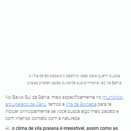
A Ilha de Boipeba é o destino ideal para quem busca 
praias preservadas durante sua primeira vez na Bahia.
No Baixo-Sul da Bahia, mais especificamente no 
município-
arquipélago de Cairu
, temos a 
Ilha de Boipeba
 para te 
indicar, principalmente se você busca algo mais pacato e 
com intenso contato com a natureza.
Ali, 
o clima de vila praiana é irresistível, assim como as 