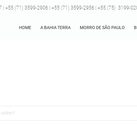
7 | +55 (71) 3599-2906 | +55 (71) 3599-2956 | +55 (75) 3199-0
HOME
A BAHIA TERRA
MORRO DE SÃO PAULO
B