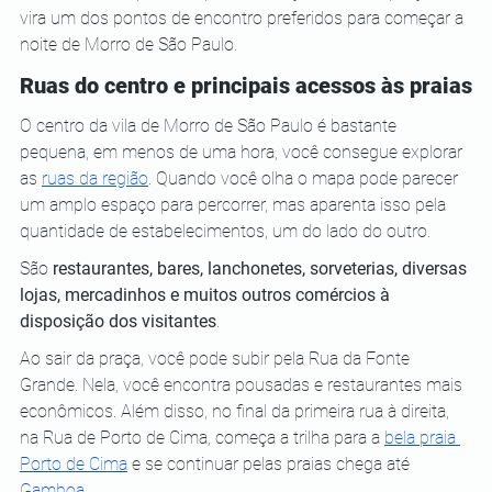
vira um dos pontos de encontro preferidos para começar a 
noite de Morro de São Paulo.
Ruas do centro e principais acessos às praias
O centro da vila de Morro de São Paulo é bastante 
pequena, em menos de uma hora, você consegue explorar 
as 
ruas da região
. Quando você olha o mapa pode parecer 
um amplo espaço para percorrer, mas aparenta isso pela 
quantidade de estabelecimentos, um do lado do outro.
São 
restaurantes, bares, lanchonetes, sorveterias, diversas 
lojas, mercadinhos e muitos outros comércios à 
disposição dos visitantes
.
Ao sair da praça, você pode subir pela Rua da Fonte 
Grande. Nela, você encontra pousadas e restaurantes mais 
econômicos. Além disso, no final da primeira rua à direita, 
na Rua de Porto de Cima, começa a trilha para a 
bela praia 
Porto de Cima
 e se continuar pelas praias chega até 
Gamboa
.