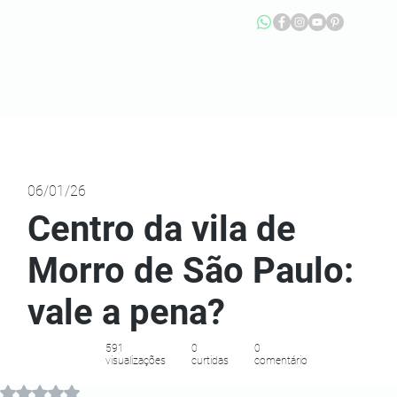
06/01/26
Centro da vila de
Morro de São Paulo:
vale a pena?
591
0
0
visualizações
curtidas
comentário
Avaliado com NaN de 5 estrelas.