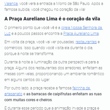
Valença
, você verá a entrada a Morro de São Paulo. Após a 
famosa subida, você chegou no coração da vila!
A Praça Aureliano Lima é o coração da vila
O primeiro ponto que você vê é a 
igreja Nossa Senhora da 
Luz
 e a poucos passos encontra a 
Praça Aureliano Lima
.
Em volta da praça, você vai ver pousadas, 
restaurantes
 e 
comércios. Isso quando você visita ela durante o dia, 
porque à noite se transforma.
Durante à noite a iluminação da outra perspectiva para a 
praça. Alguns dos restaurantes dos arredores, enfeitam as 
mesas com velas, proporcionando um ambiente romântico 
em alguns cantos do lugar.
Por outro lado, a praça recebe a famosa 
feirinha de 
artesanato
 e 
as barracas de caipifrutas enfeitam as ruas 
com muitas cores e cheiros
. 
É durante esse período que a animação invade a praça e 