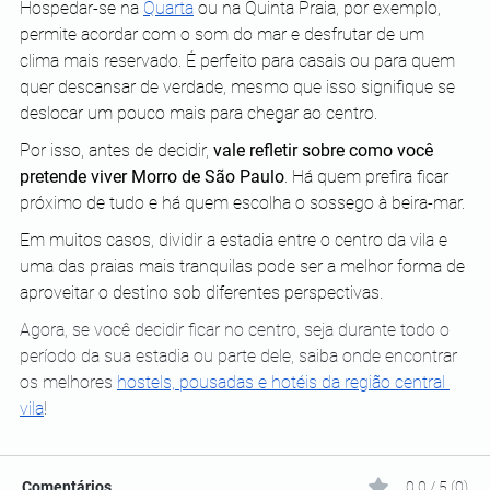
Hospedar-se na 
Quarta
 ou na Quinta Praia, por exemplo, 
permite acordar com o som do mar e desfrutar de um 
clima mais reservado. É perfeito para casais ou para quem 
quer descansar de verdade, mesmo que isso signifique se 
deslocar um pouco mais para chegar ao centro.
Por isso, antes de decidir, 
vale refletir sobre como você 
pretende viver Morro de São Paulo
. Há quem prefira ficar 
próximo de tudo e há quem escolha o sossego à beira-mar. 
Em muitos casos, dividir a estadia entre o centro da vila e 
uma das praias mais tranquilas pode ser a melhor forma de 
aproveitar o destino sob diferentes perspectivas.
Agora, se você decidir ficar no centro, seja durante todo o 
período da sua estadia ou parte dele, saiba onde encontrar 
os melhores 
hostels, pousadas e hotéis da região central 
vila
!
Comentários
0.0 / 5 (0)