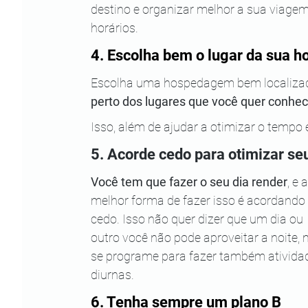
destino e organizar melhor a sua viage
horários. 
4. Escolha bem o lugar da sua
Escolha uma hospedagem bem localizada
perto dos lugares que você quer conhec
Isso, além de ajudar a otimizar o temp
5. Acorde cedo para otimizar s
Você tem que fazer o seu dia render
, e a
melhor forma de fazer isso é acordando 
cedo. Isso não quer dizer que um dia ou 
outro você não pode aproveitar a noite, 
se programe para fazer também ativida
diurnas. 
6. Tenha sempre um plano B