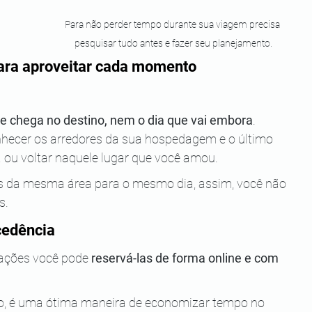
Para não perder tempo durante sua viagem precisa 
pesquisar tudo antes e fazer seu planejamento.
ara aproveitar cada momento
e chega no destino, nem o dia que vai embora
. 
nhecer os arredores da sua hospedagem e o último 
 ou voltar naquele lugar que você amou.
res da mesma área para o mesmo dia, assim, você não 
s.
cedência
ações você pode 
reservá-las de forma online e com 
sso, é uma ótima maneira de economizar tempo no 