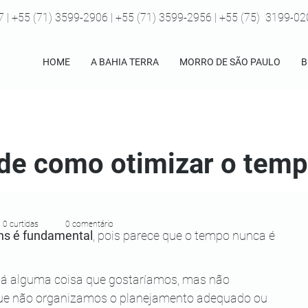
7 | +55 (71) 3599-2906 | +55 (71) 3599-2956 | +55 (75) 3199-0
HOME
A BAHIA TERRA
MORRO DE SÃO PAULO
B
 de como otimizar o tem
0 curtidas
0 comentário
ns é fundamental
, pois parece que o tempo nunca é 
 alguma coisa que gostaríamos, mas não 
que não organizamos o planejamento adequado ou 