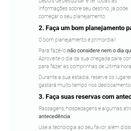
Depois de pesquisar e ter todas as 
informações sobre seu destino, já pode 
começar o seu planejamento.
2. Faça um bom planejamento p
O bom planejamento é primordial!
Para fazê-lo 
não considere nem o dia qu
Aproveite o dia da sua chegada para co
para fazer as comprinhas de última hora
Durante a sua estadia, reserve os luga
gastará muito tempo nos deslocamento
3. Faça suas reservas com ante
Passagens, hospedagens e algumas atr
antecedência
. 
Use a tecnologia ao seu favor, além di