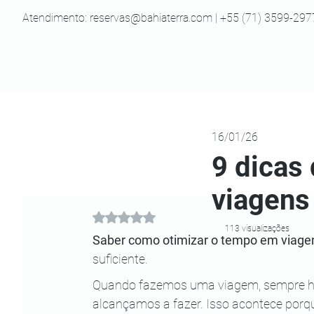
Atendimento:
reservas@bahiaterra.com
| +55 (71) 3599-297
16/01/26
9 dicas
viagens
Avaliado com NaN de 5 estrelas.
113 visualizações
Saber como otimizar o tempo em viage
suficiente. 
Quando fazemos uma viagem, sempre há
alcançamos a fazer. Isso acontece por