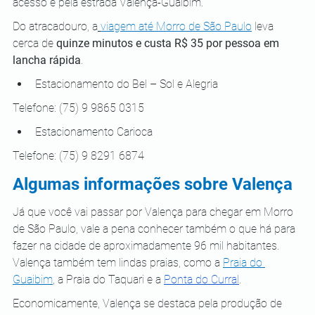
acesso é pela estrada Valença-Guaibim.
Do atracadouro, a
viagem até Morro de São Paulo
 leva 
cerca de 
quinze minutos e custa R$ 35 por pessoa em 
lancha rápida
.
Estacionamento do Bel – Sol e Alegria
Telefone: (75) 9 9865 0315 
Estacionamento Carioca
Telefone: (75) 9 8291 6874
Algumas informações sobre Valença
Já que você vai passar por Valença para chegar em Morro 
de São Paulo, vale a pena conhecer também o que há para 
fazer na cidade de aproximadamente 96 mil habitantes. 
Valença também tem lindas praias, como a 
Praia do 
Guaibim
, a Praia do Taquari e a 
Ponta do Curral
.
Economicamente, Valença se destaca pela produção de 