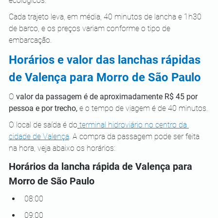
ecológicos.
Cada trajeto leva, em média, 40 minutos de lancha e 1h30 
de barco, e os preços variam conforme o tipo de 
embarcação.
Horários e valor das lanchas rápidas 
de Valença para Morro de São Paulo
O 
valor da passagem é de aproximadamente R$ 45 por 
pessoa e por trecho,
 e o tempo de viagem é de 40 minutos.
O local de saída é do
terminal hidroviário no centro da 
cidade de Valença
. A compra da passagem pode ser feita 
na hora, veja abaixo os horários:
Horários da lancha rápida de Valença para 
Morro de São Paulo
08:00
09:00