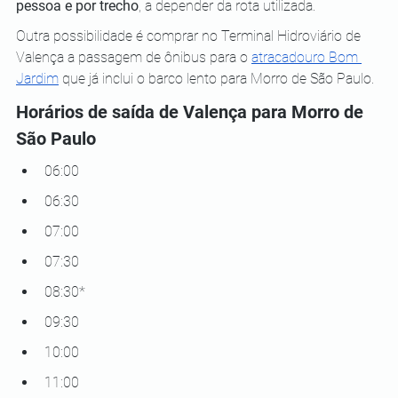
pessoa e por trecho
, a depender da rota utilizada.
Outra possibilidade é comprar no Terminal Hidroviário de 
Valença a passagem de ônibus para o 
atracadouro Bom 
Jardim
 que já inclui o barco lento para Morro de São Paulo.
Horários de saída de Valença para Morro de 
São Paulo
06:00
06:30
07:00
07:30
08:30*
09:30
10:00
11:00