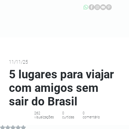
11/11/25
5 lugares para viajar
com amigos sem
sair do Brasil
262
0
0
visualizações
curtidas
comentário
Avaliado com NaN de 5 estrelas.