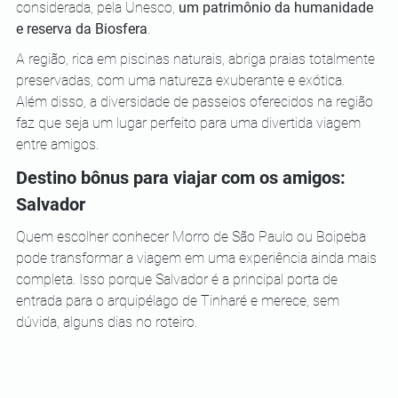
considerada, pela Unesco,
 um patrimônio da humanidade 
e reserva da Biosfera
.
A região, rica em piscinas naturais, abriga praias totalmente 
preservadas, com uma natureza exuberante e exótica. 
Além disso, a diversidade de passeios oferecidos na região 
faz que seja um lugar perfeito para uma divertida viagem 
entre amigos.
Destino bônus para viajar com os amigos: 
Salvador
Quem escolher conhecer Morro de São Paulo ou Boipeba 
pode transformar a viagem em uma experiência ainda mais 
completa. Isso porque Salvador é a principal porta de 
entrada para o arquipélago de Tinharé e merece, sem 
dúvida, alguns dias no roteiro.