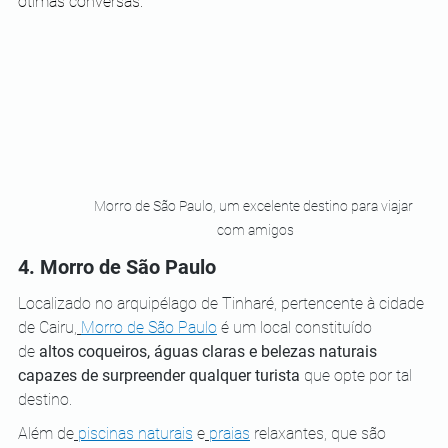
ótimas conversas.
Morro de São Paulo, um excelente destino para viajar 
com amigos
4. Morro de São Paulo
Localizado no arquipélago de Tinharé, pertencente à cidade 
de Cairu,
Morro de São Paulo
 é um local constituído 
de
 altos coqueiros, águas claras e belezas naturais 
capazes de surpreender qualquer turista
 que opte por tal 
destino.
Além de
piscinas naturais
 e
praias
 relaxantes, que são 