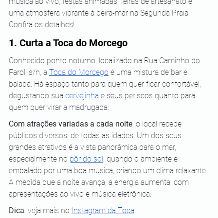
música ao vivo, festas animadas, feiras de artesanato e 
uma atmosfera vibrante à beira-mar na Segunda Praia. 
Confira os detalhes!
1. Curta a Toca do Morcego
Conhecido ponto noturno, localizado na Rua Caminho do 
Farol, s/n, a 
Toca do Morcego
 é uma mistura de bar e 
balada. Há espaço tanto para quem quer ficar confortável, 
degustando sua
cervejinha
 e seus petiscos quanto para 
quem quer virar a madrugada.
Com atrações variadas a cada noite
, o local recebe 
públicos diversos, de todas as idades. Um dos seus 
grandes atrativos é a vista panorâmica para o mar, 
especialmente no 
pôr do sol
, quando o ambiente é 
embalado por uma boa música, criando um clima relaxante. 
À medida que a noite avança, a energia aumenta, com 
apresentações ao vivo e música eletrônica.
Dica
: veja mais no
Instagram da Toca
.