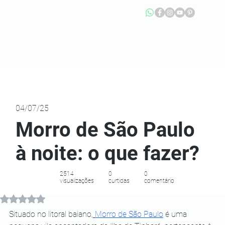
04/07/25
Morro de São Paulo
à noite: o que fazer?
2514
0
0
visualizações
curtidas
comentário
Avaliado com NaN de 5 estrelas.
Situado no litoral baiano,
Morro de São Paulo
 é uma 