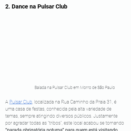
2. Dance na Pulsar Club
Balada na Pulsar Club em Morro de São Paulo
A 
Pulsar Club
, localizada na Rua Caminho da Praia 31, é 
uma casa de festas, conhecida pela alta variedade de 
temas, sempre atingindo diversos públicos. Justamente 
por agradar todas as “tribos”, este local acabou se tornando 
“parada obrigatória noturna” para quem está visitando 