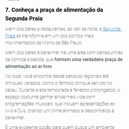
7. Conheça a praça de alimentação da 
Segunda Praia
Além dos bares e restaurantes, ao cair da noite, a 
Segunda 
Praia
 se transforma em um dos pontos mais 
movimentados de Morro de São Paulo. 
Além dos bares à beira-mar, há uma área com barraquinhas 
de comida e bebida, que 
formam uma verdadeira praça de 
alimentação ao ar livre
.
No local, você encontra desde petiscos regionais até 
drinques variados, como o famoso drinque servido no 
cacau. Durante a alta temporada e feriados prolongados, o 
espaço costuma ganhar ainda mais vida com 
programações musicais, que incluem apresentações ao 
vivo e DJs, criando um clima animado e descontraído à 
beira-mar.
É uma excelente opção para quem busca um ambiente 