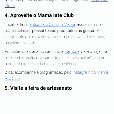
Morro
.
4. Aproveite o Mama Iate Club
Localizada no 
antigo Iate Clube, o Mama
, assim como as 
outras baladas, 
possui festas para todos os gostos
. E 
justamente por realizar eventos dos mais variados temas, 
os valores variam.
Por estar localizada no caminho à 
Gamboa
, para chegar há 
uma embarcação que parte do píer e leva você até o local, 
o que enriquece ainda mais a experiência.
Dica:
 acompanhe a programação pelo 
Instagram
 do Mama 
Iate Club
5. Visite a feira de artesanato