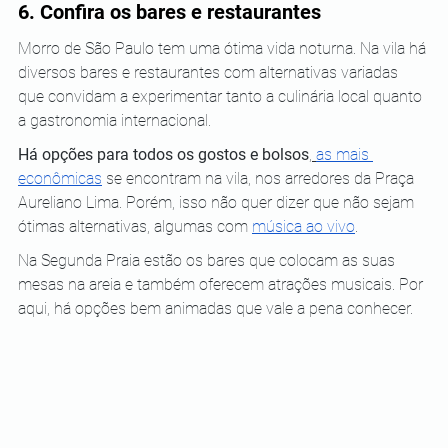
6. Confira os bares e restaurantes
Morro de São Paulo tem uma ótima vida noturna. Na vila há 
diversos bares e restaurantes com alternativas variadas 
que convidam a experimentar tanto a culinária local quanto 
a gastronomia internacional.
Há opções para todos os gostos e bolsos
,
as mais 
econômicas
 se encontram na vila, nos arredores da Praça 
Aureliano Lima. Porém, isso não quer dizer que não sejam 
ótimas alternativas, algumas com 
música ao vivo
.
Na Segunda Praia estão os bares que colocam as suas 
mesas na areia e também oferecem atrações musicais. Por 
aqui, há opções bem animadas que vale a pena conhecer.