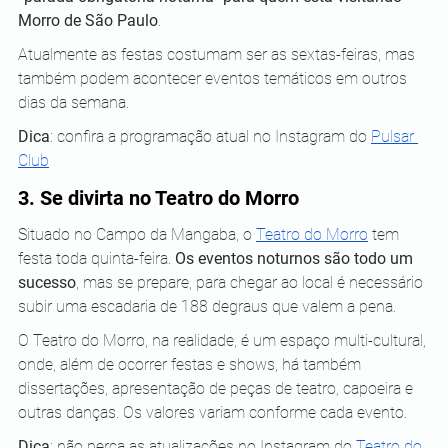
Morro de São Paulo
.
Atualmente as festas costumam ser as sextas-feiras, mas 
também podem acontecer eventos temáticos em outros 
dias da semana.
Dica
: confira a programação atual no Instagram do 
Pulsar 
Club
3. Se divirta no Teatro do Morro
Situado no Campo da Mangaba, o 
Teatro do Morro
 tem 
festa toda quinta-feira. 
Os eventos noturnos são todo um 
sucesso
, mas se prepare, para chegar ao local é necessário 
subir uma escadaria de 188 degraus que valem a pena.
O Teatro do Morro, na realidade, é um espaço multi-cultural, 
onde, além de ocorrer festas e shows, há também 
dissertações, apresentação de peças de teatro, capoeira e 
outras danças. Os valores variam conforme cada evento.
Dica
: não perca as atualizações no Instagram do 
Teatro do 