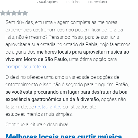
visualizações
curtidas
comentário
Avaliado com NaN de 5 estrelas.
Sem dúvidas, em uma viagem completa as melhores 
experiências gastronômicas não podem ficar de fora da 
lista, não é mesmo? Pensando nisso, para te auxiliar a 
aproveitar a sua estadia no estado da Bahia, hoje falaremos 
de alguns dos 
melhores locais para aproveitar música ao 
vivo em Morro de São Paulo,
 uma ótima opção para 
compor seu roteiro
. 
O destino oferece uma ampla variedade de opções de 
entretenimento e isso não é segredo para ninguém. Então, 
se você está procurando um lugar para desfrutar da boa 
experiência gastronômica unida à diversão,
 opções não 
faltam: desde 
restaurantes
 sofisticados até 
estabelecimentos mais simples. 
Continue a leitura e descubra! 
Melhores locais para curtir música 