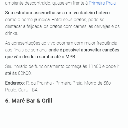
ambiente descontraído, quase em frente à 
Primeira Praia
. 
Sua estrutura assemelha-se a um verdadeiro boteco
, 
como o nome já indica. Entre seus pratos, pode-se 
destacar a feijoada, os pratos com carnes, as cervejas e os 
drinks. 
As apresentações ao vivo ocorrem com maior frequência 
aos finais de semana, 
onde é possível aproveitar canções 
que vão desde o samba até o MPB.
Seu horário de funcionamento começa às 11h00 e pode ir 
até às 02h00.
Endereço: 
R. da Prainha - Primeira Praia, Morro de São 
Paulo, Cairu - BA
6. Maré Bar & Grill