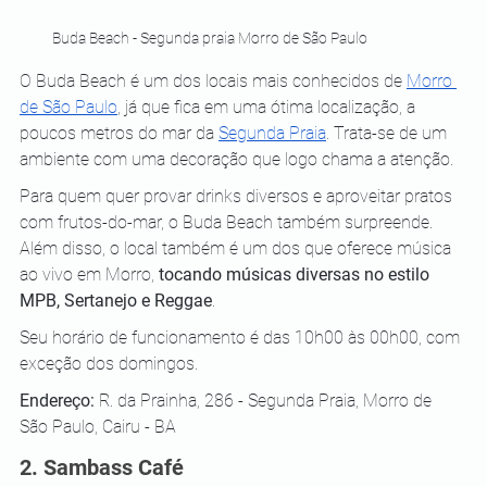
Buda Beach - Segunda praia Morro de São Paulo
O Buda Beach é um dos locais mais conhecidos de 
Morro 
de São Paulo
, já que fica em uma ótima localização, a 
poucos metros do mar da 
Segunda Praia
. Trata-se de um 
ambiente com uma decoração que logo chama a atenção. 
Para quem quer provar drinks diversos e aproveitar pratos 
com frutos-do-mar, o Buda Beach também surpreende. 
Além disso, o local também é um dos que oferece música 
ao vivo em Morro, 
tocando músicas diversas no estilo 
MPB, Sertanejo e Reggae
. 
Seu horário de funcionamento é das 10h00 às 00h00, com 
exceção dos domingos.
Endereço: 
R. da Prainha, 286 - Segunda Praia, Morro de 
São Paulo, Cairu - BA
2. Sambass Café 