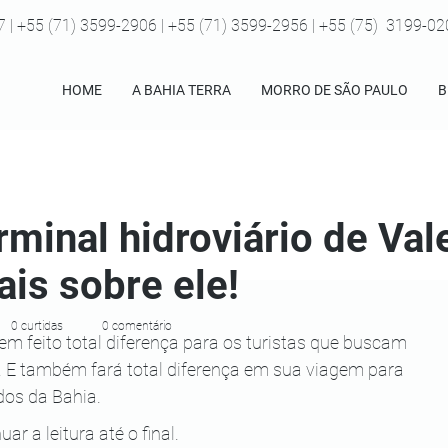
7 | +55 (71) 3599-2906 | +55 (71) 3599-2956 | +55 (75) 3199-0
HOME
A BAHIA TERRA
MORRO DE SÃO PAULO
B
rminal hidroviário de Val
ais sobre ele!
0 curtidas
0 comentário
tem feito total diferença para os turistas que buscam 
. E também fará total diferença em sua viagem para 
dos da Bahia.
ar a leitura até o final.