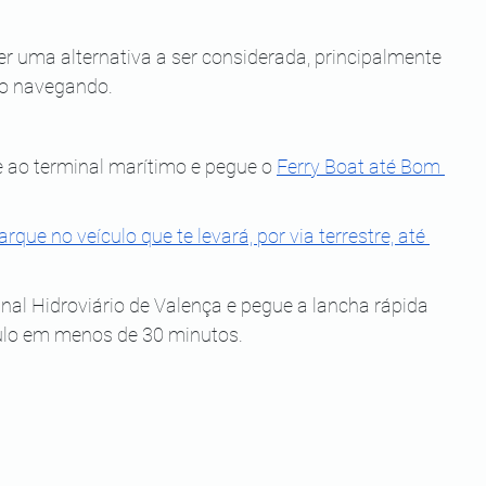
er uma alternativa a ser considerada, principalmente 
po navegando.
se ao terminal marítimo e pegue o
Ferry Boat até Bom 
rque no veículo que te levará, por via terrestre, até 
nal Hidroviário de Valença e pegue a lancha rápida 
ulo em menos de 30 minutos.