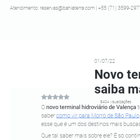
Atendimento:
reservas@bahiaterra.com
| +55 (71) 3599-297
01/07/22
Novo te
saiba m
Avaliado com NaN de 5 estrelas.
8404 visualizações
O 
novo terminal hidroviário de Valença
 
saber
como vir para Morro de São Paulo
esse que é um dos destinos mais busca
Que tal saber mais sobre ele? É só continu