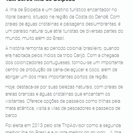
A Ilha de Boipeba é um destino turístico encantador no 
litoral baiano, situado na região da Costa do Dendê. Com 
praias de águas cristalinas e paisagens deslumbrantes, é 
um paraíso natural que atrai turistas de diversas partes do 
mundo, muito além do Brasil.
A história remonta ao período colonial brasileiro, quando 
era habitada pelos índios da tribo Carijó. Com a chegada 
dos colonizadores portugueses, tornou-se um importante 
centro de produção de cana-de-açúcar e coco, além de 
abrigar um dos mais importantes portos da região.
Hoje, destaca-se por suas belezas naturais, com praias de 
areias brancas e águas cristalinas que encantam os 
visitantes. Oferece opções de passeios como trilhas pela 
mata atlântica, visita a vilas de pescadores e passeios de 
barco.
Foi eleita em 2013 pelo site TripAdvisor como a segunda 
melhor ilha do Brasil e a quinta melhor do mundo.   A Ilha 