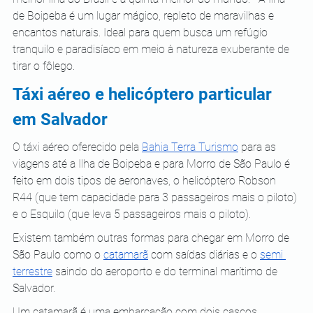
de Boipeba é um lugar mágico, repleto de maravilhas e 
encantos naturais. Ideal para quem busca um refúgio 
tranquilo e paradisíaco em meio à natureza exuberante de 
tirar o fôlego.
Táxi aéreo e helicóptero particular 
em Salvador
O táxi aéreo oferecido pela
Bahia Terra Turismo
 para as 
viagens até a Ilha de Boipeba e para Morro de São Paulo é 
feito em dois tipos de aeronaves, o helicóptero Robson 
R44 (que tem capacidade para 3 passageiros mais o piloto) 
e o Esquilo (que leva 5 passageiros mais o piloto).
Existem também outras formas para chegar em Morro de 
São Paulo como o
catamarã
 com saídas diárias e o
semi 
terrestre
 saindo do aeroporto e do terminal marítimo de 
Salvador.
Um catamarã é uma embarcação com dois cascos 