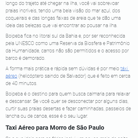
longo do trajeto até chegar na ilha, você vai sobrevoar 
praias incríveis, tendo uma bela visão do mar azul, dos 
coqueirais e das longas faixas de areia que te dão uma 
ideia das belezas que vai encontrar ao pousar na ilha.
Boipeba fica no litoral sul da Bahia e, por ser reconhecida 
pela UNESCO como uma Reserva da Biosfera e Patrimônio 
da Humanidade, carros não são permitidos e o acesso por 
barco é demorado.
A forma mais prática e rápida sem dúvidas é por meio
táxi 
aéreo
 (helicóptero saindo de Salvador) que é feito em cerca 
de 40 minutos.
Boipeba é o destino para quem busca calmaria para relaxar 
e descansar. Se você quer se desconectar por alguns dias, 
curtir suas praias desertas e fazer caminhadas, passeios de 
lancha ou de canoa, esse é o seu lugar.
Taxi Aéreo para Morro de São Paulo