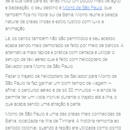
Se a sua ideia para as férias inclui um pouco mais de agito 
e badalação, o seu destino é
Morro de São Paulo
, que 
também fica no litoral sul da Bahia. Morro reúne a beleza 
natural de praias lindas e estilo rústico com luxo e 
animação.
Lá, os carros também não são permitidos e seu acesso 
acaba sendo mais demorado se feito por meio de barcos. A 
alternativa mais rápida e prática com certeza é utilizar o 
serviço de táxi aéreo que é feito com helicóptero de 
Salvador para Morro de São Paulo.
Fazer o trajeto de helicóptero de Salvador para Morro de 
São Paulo te faz ganhar um bom tempo de viagem — 
afinal, o percurso aéreo é de só 30 minutos — e ainda te 
permite ter um vista incrível durante o trajeto até a ilha, o 
que acaba sendo uma atração à parte.
Morro de São Paulo é uma das praias mais conhecidas da 
Bahia, localizada na Ilha de Tinharé. A história remonta ao 
período colonial, quando a região era utilizada como ponto 