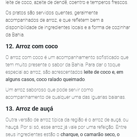
leite de coco, azeite de dendê, coentro e temperos frescos. 
Os pratos são servidos quentes, geralmente 
acompanhados de arroz, e que refletem bem a 
disponibilidade de ingredientes locais e a forma de cozinhar 
da Bahia.
12. Arroz com coco
O arroz com coco é um acompanhamento sofisticado que 
tem muito presente o sabor da Bahia. Para dar o toque 
especial ao arroz, são acrescentados 
leite de coco e, em 
alguns casos, coco ralado queimado
.
Um arroz saboroso que pode servir como 
acompanhamento de qualquer uma das iguarias baianas.
13. Arroz de auçá
Outra versão de arroz típica da região é o arroz de auçá, ou 
hauçá. Por si só, esse arroz já vale por uma refeição. Entre 
seus ingredientes estão o 
charque, o camarão seco, o 