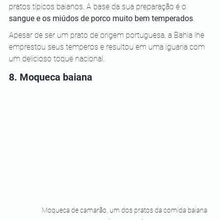
pratos típicos baianos. A base da sua preparação é o 
sangue e os miúdos de porco muito bem temperados
.
Apesar de ser um prato de origem portuguesa, a Bahia lhe 
emprestou seus temperos e resultou em uma iguaria com 
um delicioso toque nacional.
8. Moqueca baiana
Moqueca de camarão, um dos pratos da comida baiana 