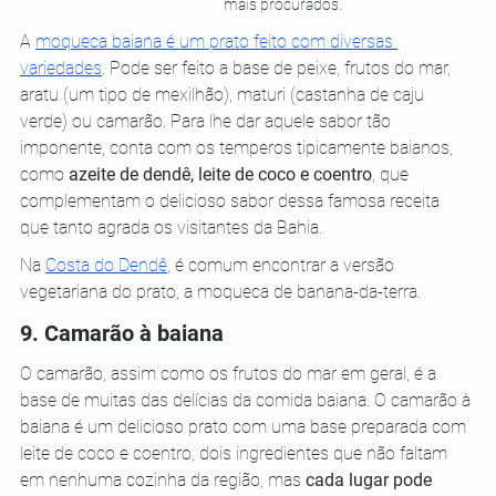
mais procurados.
A 
moqueca baiana é um prato feito com diversas 
variedades
. Pode ser feito a base de peixe, frutos do mar, 
aratu (um tipo de mexilhão), maturi (castanha de caju 
verde) ou camarão. Para lhe dar aquele sabor tão 
imponente, conta com os temperos tipicamente baianos, 
como 
azeite de dendê, leite de coco e coentro
, que 
complementam o delicioso sabor dessa famosa receita 
que tanto agrada os visitantes da Bahia.
Na 
Costa do Dendê
, é comum encontrar a versão 
vegetariana do prato, a moqueca de banana-da-terra.
9. Camarão à baiana
O camarão, assim como os frutos do mar em geral, é a 
base de muitas das delícias da comida baiana. O camarão à 
baiana é um delicioso prato com uma base preparada com 
leite de coco e coentro, dois ingredientes que não faltam 
em nenhuma cozinha da região, mas 
cada lugar pode 