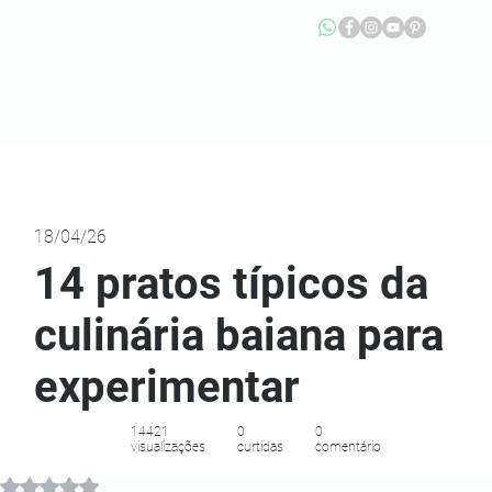
18/04/26
14 pratos típicos da
culinária baiana para
experimentar
14421
0
0
visualizações
curtidas
comentário
Avaliado com NaN de 5 estrelas.