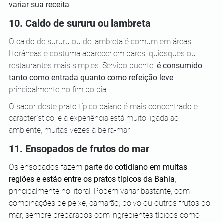
variar sua receita
.
10. Caldo de sururu ou lambreta
O caldo de sururu ou de lambreta é comum em áreas 
litorâneas e costuma aparecer em bares, quiosques ou 
restaurantes mais simples. Servido quente, 
é consumido 
tanto como entrada quanto como refeição leve
, 
principalmente no fim do dia. 
O sabor deste prato típico baiano é mais concentrado e 
característico, e a experiência está muito ligada ao 
ambiente, muitas vezes à beira-mar.
11. Ensopados de frutos do mar
Os ensopados fazem 
parte do cotidiano em muitas 
regiões e estão entre os pratos típicos da Bahia
, 
principalmente no litoral. Podem variar bastante, com 
combinações de peixe, camarão, polvo ou outros frutos do 
mar, sempre preparados com ingredientes típicos como 