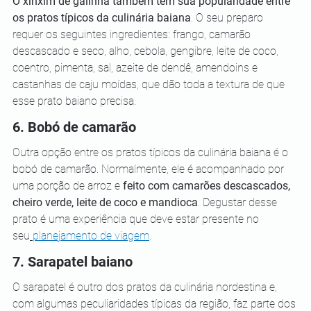
O xinxim de galinha também tem sua popularidade entre 
os pratos típicos da culinária baiana
. O seu preparo 
requer os seguintes ingredientes: frango, camarão 
descascado e seco, alho, cebola, gengibre, leite de coco, 
coentro, pimenta, sal, azeite de dendê, amendoins e 
castanhas de caju moídas, que dão toda a textura de que 
esse prato baiano precisa.
6. Bobó de camarão
Outra opção entre os pratos típicos da culinária baiana é o 
bobó de camarão. Normalmente, ele é acompanhado por 
uma porção de arroz e 
feito com camarões descascados, 
cheiro verde, leite de coco e mandioca
. Degustar desse 
prato é uma experiência que deve estar presente no 
seu
planejamento de viagem
.
7. Sarapatel baiano
O sarapatel é outro dos pratos da culinária nordestina e, 
com algumas peculiaridades típicas da região, faz parte dos 