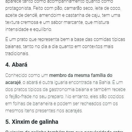
aparece tanto como acompanhamento quanto como 
protagonista. Feito com pão, camarão seco, leite de coco, 
azeite de dendê, amendoim e castanha de caju, tem uma 
textura cremosa e um sabor marcante, que mistura 
intensidade e equilíbrio. 
É um prato que representa bem a base das comidas típicas 
baianas, tanto no dia a dia quanto em contextos mais 
tradicionais.
4. Abará
Conhecido como um 
membro da mesma família do 
acarajé
, o abará é outra iguaria encontrada na Bahia. É um 
dos pratos típicos da gastronomia baiana e também recebe 
o feijão-frade no seu preparo. No entanto, eles são cozidos 
em folhas de bananeira e podem ser recheados com os 
mesmos itens presentes nos acarajés.
5. Xinxim de galinha