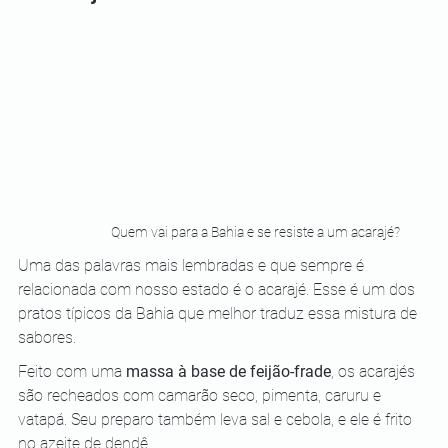
Quem vai para a Bahia e se resiste a um acarajé?
Uma das palavras mais lembradas e que sempre é 
relacionada com nosso estado é o acarajé. Esse é um dos 
pratos típicos da Bahia que melhor traduz essa mistura de 
sabores.
Feito com uma 
massa à base de feijão-frade
, os acarajés 
são recheados com camarão seco, pimenta, caruru e 
vatapá. Seu preparo também leva sal e cebola, e ele é frito 
no azeite de dendê.