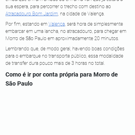
sua espera, para percorrer o trecho com destino ao 
Atracadouro Bom Jardim
, na cidade de Valença.
Por fim, estando em 
Valença
, será hora de simplesmente 
embarcar em uma lancha, no atracadouro, para chegar em 
Morro de São Paulo em aproximadamente 20 minutos.
Lembrando que, de modo geral, havendo boas condições 
para o embarque no transporte público, essa modalidade 
de transfer dura pouco mais de 3 horas no total.
Como é ir por conta própria para Morro de 
São Paulo