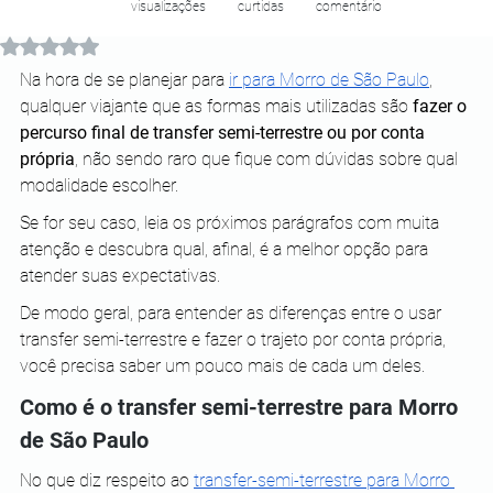
visualizações
curtidas
comentário
Avaliado com NaN de 5 estrelas.
Na hora de se planejar para 
ir para Morro de São Paulo
, 
qualquer viajante que as formas mais utilizadas são
 fazer o 
percurso final de transfer semi-terrestre ou por conta 
própria
, não sendo raro que fique com dúvidas sobre qual 
modalidade escolher.
Se for seu caso, leia os próximos parágrafos com muita 
atenção e descubra qual, afinal, é a melhor opção para 
atender suas expectativas. 
De modo geral, para entender as diferenças entre o usar 
transfer semi-terrestre e fazer o trajeto por conta própria, 
você precisa saber um pouco mais de cada um deles.
Como é o transfer semi-terrestre para Morro 
de São Paulo
No que diz respeito ao 
transfer-semi-terrestre para Morro 