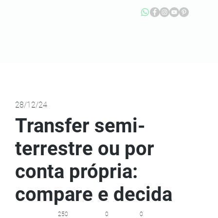
28/12/24
Transfer semi-
terrestre ou por
conta própria:
compare e decida
250
0
0