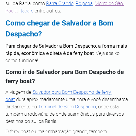
sul da Bahia, como
Barra Grande
,
Boipeba
,
Morro de São 
Paulo
, 
Itacaré 
entre outros.
Como chegar de Salvador a Bom 
Despacho?
Para chegar de Salvador a Bom Despacho, a forma mais 
rápida, econômica e direta é de ferry boat
. Veja abaixo 
como funciona!
Como ir de Salvador para Bom Despacho de 
ferry boat?
A viagem de 
Salvador para Bom Despacho de ferry 
boat
 dura aproximadamente uma hora e você desembarca 
diretamente no 
Terminal de Bom Despacho
, onde está 
também a rodoviária de onde saem ônibus para diversos 
destinos do sul da Bahia.
O ferry boat é uma embarcação grande, também 