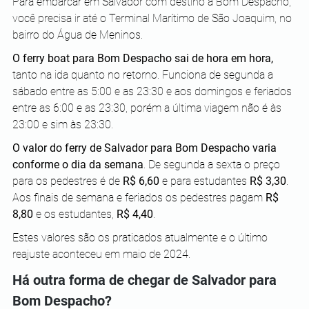
Para embarcar em Salvador com destino a Bom Despacho, 
você precisa ir até o Terminal Marítimo de São Joaquim, no 
bairro do Água de Meninos.
O ferry boat para Bom Despacho sai de hora em hora,
tanto na ida quanto no retorno. Funciona de segunda a 
sábado entre as 5:00 e as 23:30 e aos domingos e feriados 
entre as 6:00 e as 23:30, porém a última viagem não é às 
23:00 e sim às 23:30.
O valor do ferry de Salvador para Bom Despacho varia 
conforme o dia da semana
. De segunda a sexta o preço 
para os pedestres é de 
R$ 6,60
 e para estudantes 
R$ 3,30
. 
Aos finais de semana e feriados os pedestres pagam 
R$ 
8,80
 e os estudantes, 
R$ 4,40
.
Estes valores são os praticados atualmente e o último 
reajuste aconteceu em maio de 2024.
Há outra forma de chegar de Salvador para 
Bom Despacho?