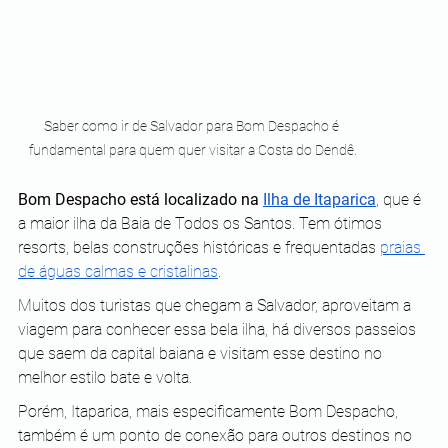
Saber como ir de Salvador para Bom Despacho é 
fundamental para quem quer visitar a Costa do Dendê.
Bom Despacho está localizado na 
Ilha de Itaparica
, que é 
a maior ilha da Baia de Todos os Santos. Tem ótimos 
resorts, belas construções históricas e frequentadas 
praias 
de águas calmas e cristalinas
. 
Muitos dos turistas que chegam a Salvador, aproveitam a 
viagem para conhecer essa bela ilha, há diversos passeios 
que saem da capital baiana e visitam esse destino no 
melhor estilo bate e volta. 
Porém, Itaparica, mais especificamente Bom Despacho, 
também é um ponto de conexão para outros destinos no 