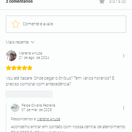
2 comentários
0.0 / 5 (0)
Comente e avalie
Mais recente
Marlene Arruda
21 de ago. de 2024
Avaliado com 5 de 5 estrelas.
Vou até Itacare. Onde pegar o ônibus? Tem vários horários? E 
preciso comprar com antecedência? 
Curtir
Responder
Felipe Oliveira Pedreira
07 de mar. de 2025
Respondendo a
Marlene Arruda
Aconselho entrar em contato com nossa central de atendimento 