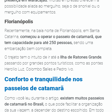
presença em Maracajaú.
 Muitas empresas oferecem a 
possibilidade aliada ao mergulho, seja o de snorkel ou o 
mergulho com equipamentos. 
Florianópolis
Recentemente, na baía norte de Florianópolis, em Santa 
Catarina, 
começou a operar o passeio de catamarã, que 
tem capacidade para até 250 pessoas,
 sendo uma 
embarcação bem completa. 
O trajeto tem o intuito de ir até a 
Ilha de Ratones Grande
, 
passando por grandes pontos turísticos, como as pontes 
Hercílio Luz, Colombo Salles e Pedro Ivo. 
Conforto e tranquilidade nos 
passeios de catamarã 
Como você leu durante o artigo, 
existem muitos passeios 
de catamarã no Brasil,
 o que pode facilitar a organização 
da sua viagem, a depender do destino escolhido. Em todo 