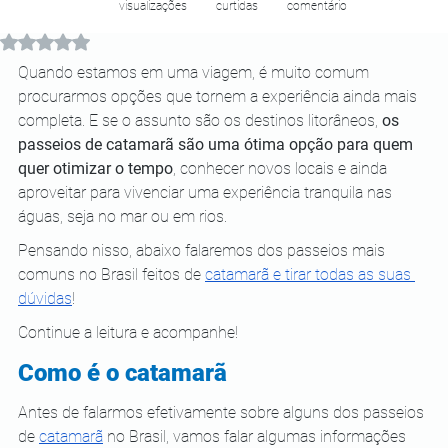
visualizações
curtidas
comentário
Avaliado com NaN de 5 estrelas.
Quando estamos em uma viagem, é muito comum 
procurarmos opções que tornem a experiência ainda mais 
completa. E se o assunto são os destinos litorâneos, 
os 
passeios de catamarã são uma ótima opção para quem 
quer otimizar o tempo
, conhecer novos locais e ainda 
aproveitar para vivenciar uma experiência tranquila nas 
águas, seja no mar ou em rios. 
Pensando nisso, abaixo falaremos dos passeios mais 
comuns no Brasil feitos de 
catamarã e tirar todas as suas 
dúvidas
!
Continue a leitura e acompanhe! 
Como é o catamarã 
Antes de falarmos efetivamente sobre alguns dos passeios 
de 
catamarã
 no Brasil, vamos falar algumas informações 