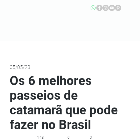
05/05/23
Os 6 melhores
passeios de
catamarã que pode
fazer no Brasil
148
0
0