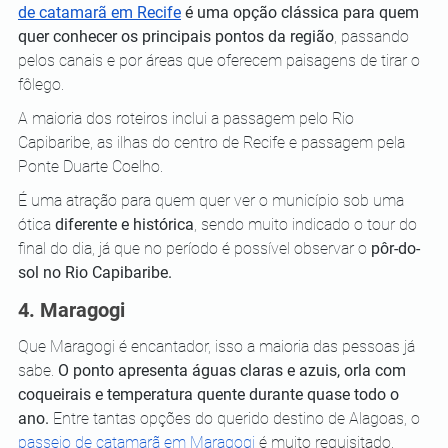
de catamarã em Recife
 é uma opção clássica para quem 
quer conhecer os principais pontos da região
, passando 
pelos canais e por áreas que oferecem paisagens de tirar o 
fôlego. 
A maioria dos roteiros inclui a passagem pelo Rio 
Capibaribe, as ilhas do centro de Recife e passagem pela 
Ponte Duarte Coelho. 
É uma atração para quem quer ver o município sob uma 
ótica 
diferente e histórica
, sendo muito indicado o tour do 
final do dia, já que no período é possível observar o 
pôr-do-
sol no Rio Capibaribe. 
4. Maragogi 
Que Maragogi é encantador, isso a maioria das pessoas já 
sabe. 
O ponto apresenta águas claras e azuis, orla com 
coqueirais e temperatura quente durante quase todo o 
ano.
 Entre tantas opções do querido destino de Alagoas, o 
passeio de catamarã em Maragogi
 é muito requisitado. 