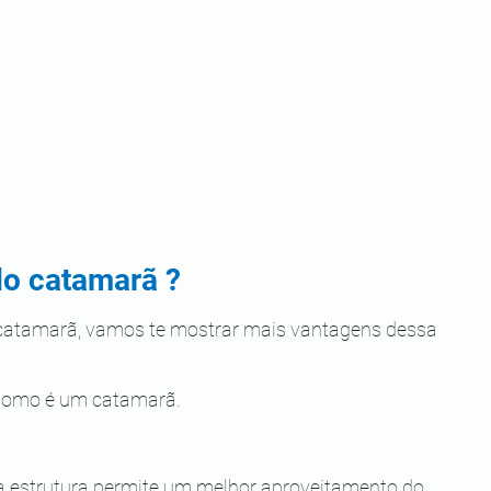
do catamarã ?
 catamarã, vamos te mostrar mais vantagens dessa 
 como é um catamarã.
 a estrutura permite um melhor aproveitamento do 