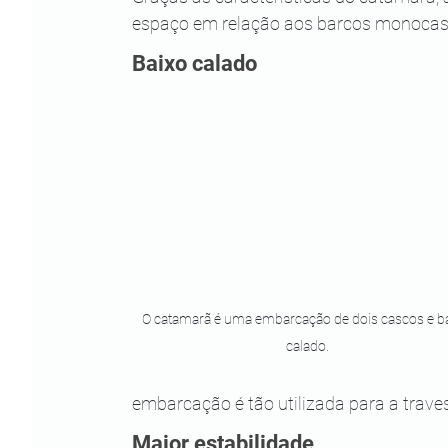
espaço em relação aos barcos monoca
Baixo calado
O catamarã é uma embarcação de dois cascos e ba
calado.
embarcação é tão utilizada para a trave
Maior estabilidade