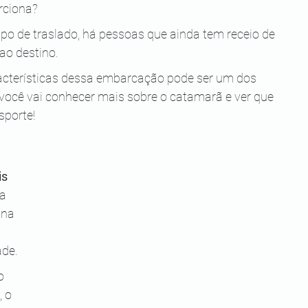
rciona?
ipo de traslado, há pessoas que ainda tem receio de 
ao destino.
acterísticas dessa embarcação pode ser um dos 
você vai conhecer mais sobre o catamarã e ver que 
sporte!
s 
a 
ona 
ade.
o 
 o 