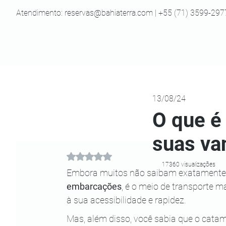
Atendimento:
reservas@bahiaterra.com
| +55 (71) 3599-297
13/08/24
O que é
suas va
Avaliado com NaN de 5 estrelas.
17360 visualizações
Embora muitos não saibam exatamente
embarcações
, é o meio de transporte ma
à sua acessibilidade e rapidez. 
Mas, além disso, você sabia que o cat