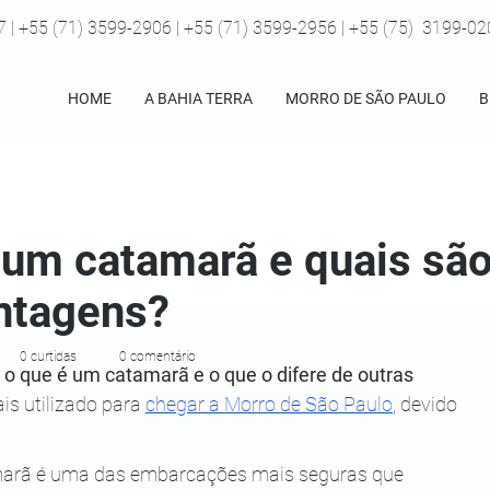
7 | +55 (71) 3599-2906 | +55 (71) 3599-2956 | +55 (75) 3199-0
HOME
A BAHIA TERRA
MORRO DE SÃO PAULO
B
 um catamarã e quais são
ntagens?
0 curtidas
0 comentário
 
o que é um catamarã e o que o difere de outras 
is utilizado para 
chegar a Morro de São Paulo
, devido 
amarã é uma das embarcações mais seguras que 