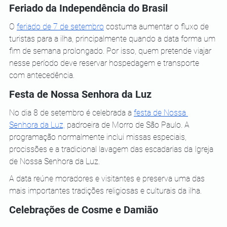
Feriado da Independência do Brasil
O 
feriado de 7 de setembro
 costuma aumentar o fluxo de 
turistas para a ilha, principalmente quando a data forma um 
fim de semana prolongado. Por isso, quem pretende viajar 
nesse período deve reservar hospedagem e transporte 
com antecedência.
Festa de Nossa Senhora da Luz
No dia 8 de setembro é celebrada a 
festa de Nossa 
Senhora da Luz,
 padroeira de Morro de São Paulo. A 
programação normalmente inclui missas especiais, 
procissões e a tradicional lavagem das escadarias da Igreja 
de Nossa Senhora da Luz.
A data reúne moradores e visitantes e preserva uma das 
mais importantes tradições religiosas e culturais da ilha.
Celebrações de Cosme e Damião