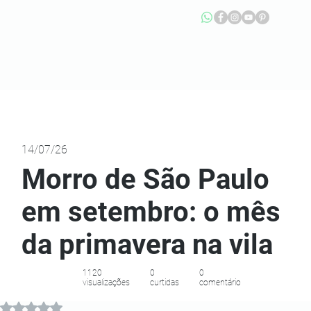
14/07/26
Morro de São Paulo
em setembro: o mês
da primavera na vila
1120
0
0
visualizações
curtidas
comentário
Avaliado com NaN de 5 estrelas.