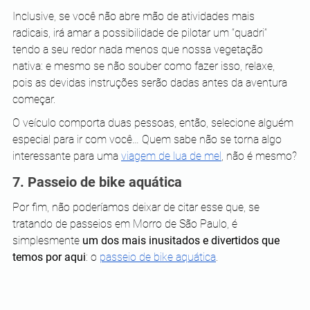
Inclusive, se você não abre mão de atividades mais 
radicais, irá amar a possibilidade de pilotar um “quadri” 
tendo a seu redor nada menos que nossa vegetação 
nativa: e mesmo se não souber como fazer isso, relaxe, 
pois as devidas instruções serão dadas antes da aventura 
começar.
O veículo comporta duas pessoas, então, selecione alguém 
especial para ir com você… Quem sabe não se torna algo 
interessante para uma 
viagem de lua de mel
, não é mesmo?
7. Passeio de bike aquática
Por fim, não poderíamos deixar de citar esse que, se 
tratando de passeios em Morro de São Paulo, é 
simplesmente 
um dos mais inusitados e divertidos que 
temos por aqui
: o 
passeio de bike aquática
.