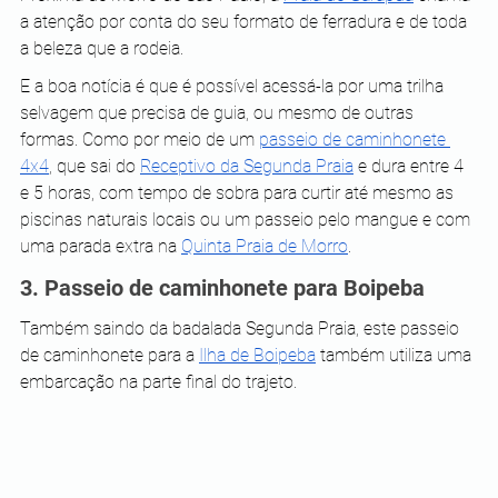
a atenção por conta do seu formato de ferradura e de toda 
a beleza que a rodeia.
E a boa notícia é que é possível acessá-la por uma trilha 
selvagem que precisa de guia, ou mesmo de outras 
formas. Como por meio de um 
passeio de caminhonete 
4x4
, que sai do 
Receptivo da Segunda Praia
 e dura entre 4 
e 5 horas, com tempo de sobra para curtir até mesmo as 
piscinas naturais locais ou um passeio pelo mangue e com 
uma parada extra na 
Quinta Praia de Morro
.
3. Passeio de caminhonete para Boipeba
Também saindo da badalada Segunda Praia, este passeio 
de caminhonete para a 
Ilha de Boipeba
 também utiliza uma 
embarcação na parte final do trajeto.