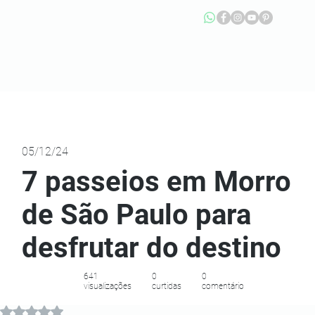
05/12/24
7 passeios em Morro
de São Paulo para
desfrutar do destino
641
0
0
visualizações
curtidas
comentário
Avaliado com NaN de 5 estrelas.