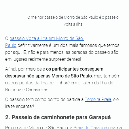
O melhor passeio de Morro de São Paulo é o passeio 
Volta à Ilha!
O 
passeio Volta à Ilha em Morro de São 
Paulo
 definitivamente é um dos mais famosos que temos 
por aqui. E, não é para menos, as paradas do passeio são 
em lugares realmente surpreendentes!
Afinal, por meio dele 
os participantes conseguem 
desbravar não apenas Morro de São Paulo
, mas também 
outros pontos da Ilha de Tinharé em si, além da Ilha de 
Boipeba e Canavieiras.
O passeio tem como ponto de partida a 
Terceira Praia
, ele 
irá te encantar!
2. Passeio de caminhonete para Garapuá
Próxima de Morro de São Paulo, a 
Praia de Garapuá
 chama 