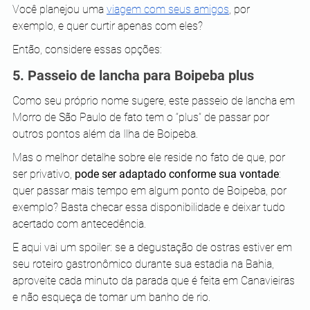
Você planejou uma 
viagem com seus amigos
, por 
exemplo, e quer curtir apenas com eles?
Então, considere essas opções:
5. Passeio de lancha para Boipeba plus
Como seu próprio nome sugere, este passeio de lancha em 
Morro de São Paulo de fato tem o “plus” de passar por 
outros pontos além da Ilha de Boipeba.
Mas o melhor detalhe sobre ele reside no fato de que, por 
ser privativo, 
pode ser adaptado conforme sua vontade
: 
quer passar mais tempo em algum ponto de Boipeba, por 
exemplo? Basta checar essa disponibilidade e deixar tudo 
acertado com antecedência.
E aqui vai um spoiler: se a degustação de ostras estiver em 
seu roteiro gastronômico durante sua estadia na Bahia, 
aproveite cada minuto da parada que é feita em Canavieiras 
e não esqueça de tomar um banho de rio.