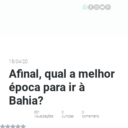
15/04/20
Afinal, qual a melhor
época para ir à
Bahia?
351
0
0
visualizações
curtidas
comentário
Avaliado com NaN de 5 estrelas.