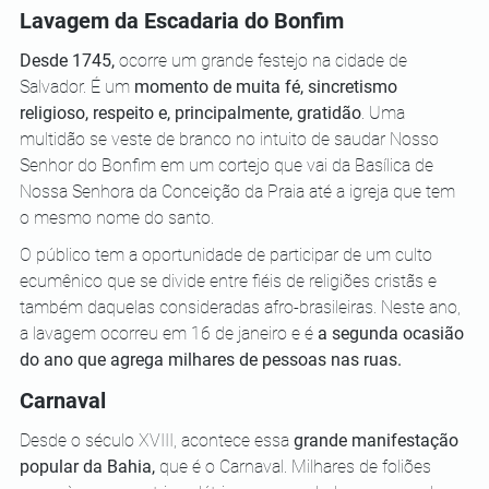
Lavagem da Escadaria do Bonfim
Desde 1745,
 ocorre um grande festejo na cidade de 
Salvador. É um 
momento de muita fé, sincretismo 
religioso, respeito e, principalmente, gratidão
. Uma 
multidão se veste de branco no intuito de saudar Nosso 
Senhor do Bonfim em um cortejo que vai da Basílica de 
Nossa Senhora da Conceição da Praia até a igreja que tem 
o mesmo nome do santo.
O público tem a oportunidade de participar de um culto 
ecumênico que se divide entre fiéis de religiões cristãs e 
também daquelas consideradas afro-brasileiras. Neste ano, 
a lavagem ocorreu em 16 de janeiro e é 
a segunda ocasião 
do ano que agrega milhares de pessoas nas ruas.
Carnaval
Desde o século XVIII, acontece essa 
grande manifestação 
popular da Bahia,
 que é o Carnaval. Milhares de foliões 