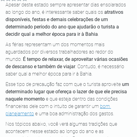
Apesar deste estado sempre apresentar dias ensolarados 
ao longo do ano, é interessante saber quais os 
atrativos 
disponíveis, festas e demais celebrações de um 
determinado período do ano que ajudarão o turista a 
decidir qual a melhor época para ir à Bahia
.
As férias representam um dos momentos mais 
aguardados por diversos trabalhadores ao redor do 
mundo. 
É tempo de relaxar, de aproveitar várias ocasiões 
de descanso e também de viajar
. Contudo, é necessário 
saber qual a melhor época para ir à Bahia.
Esse tipo de precaução faz com que o turista aproveite 
um 
determinado lugar que ofereça o lazer de que ele precisa 
naquele momento
 e que esteja dentro das condições 
financeiras dele com o intuito de garantir um 
bom 
planejamento
 e uma boa administração dos gastos.
Nos tópicos abaixo, você verá algumas tradições que 
acontecem nesse estado ao longo do ano e as 