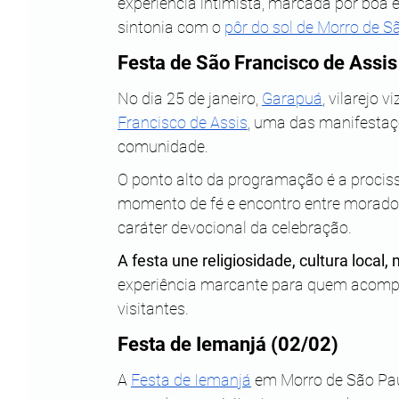
experiência intimista, marcada por boa e
sintonia com o 
pôr do sol de Morro de S
Festa de São Francisco de Assi
No dia 25 de janeiro, 
Garapuá
, vilarejo 
Francisco de Assis
, uma das manifestaçõ
comunidade. 
O ponto alto da programação é a prociss
momento de fé e encontro entre moradore
caráter devocional da celebração. 
A festa une religiosidade, cultura local
experiência marcante para quem acompan
visitantes.
Festa de Iemanjá (02/02)
A 
Festa de Iemanjá
 em Morro de São Pau