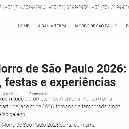
7 | +55 (71) 3599-2906 | +55 (71) 3599-2956 | +55 (75) 3199-0
HOME
A BAHIA TERRA
MORRO DE SÃO PAULO
B
orro de São Paulo 2026:
, festas e experiências
0 curtidas
0 comentário
a com tudo
 e promete movimentar a ilha com uma 
 partir de janeiro de 2026, tornando a temporada ainda 
aíso baiano. 
em Morro de São Paulo 2026 conta com uma 