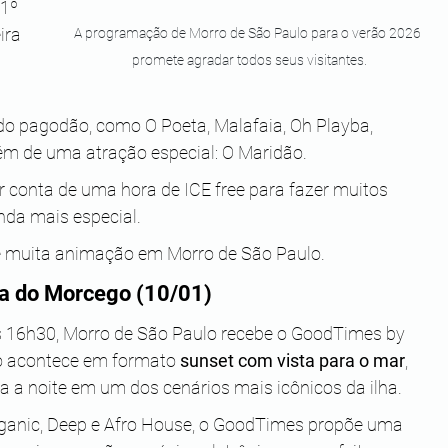
1º 
ira 
A programação de Morro de São Paulo para o verão 2026 
promete agradar todos seus visitantes.
do pagodão, como O Poeta, Malafaia, Oh Playba, 
lém de uma atração especial: O Maridão. 
or conta de uma hora de ICE free para fazer muitos 
nda mais especial. 
 muita animação em Morro de São Paulo. 
ca do Morcego (10/01)
das 16h30, Morro de São Paulo recebe o GoodTimes by 
o acontece em formato 
sunset com vista para o mar
, 
 a noite em um dos cenários mais icônicos da ilha.
ganic, Deep e Afro House, o GoodTimes propõe uma 