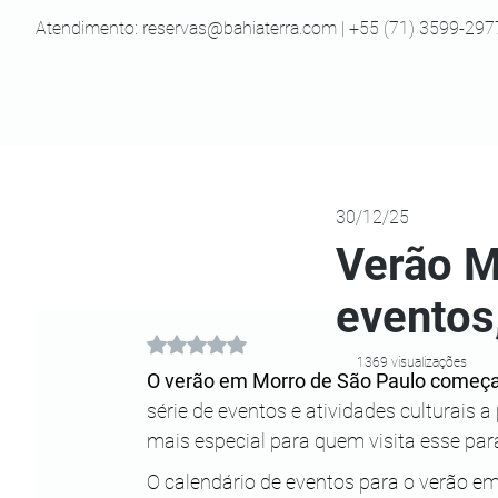
Atendimento:
reservas@bahiaterra.com
| +55 (71) 3599-297
30/12/25
Verão M
eventos
Avaliado com NaN de 5 estrelas.
1369 visualizações
O verão em Morro de São Paulo começ
série de eventos e atividades culturais a
mais especial para quem visita esse par
O calendário de eventos para o verão 