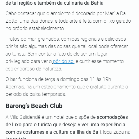
de tal região e também da culinária da Bahia
. 
Cabe destacar que o ambiente é decorado por Marília Dal 
Zotto, uma das donas, e toda arte é feita com o lixo gerado 
no próprio estabelecimento. 
Frutos do mar, grelhados, comidas regionais e deliciosos 
drinks
 são algumas das coisas que tal local pode oferecer 
ao turista. Sem contar o fato de ele ser um lugar 
privilegiado para ver o
pôr do sol
 e curtir esse momento 
esplendoroso da natureza. 
O bar funciona de terça a domingo das 11 às 19h. 
Ademais, há um estacionamento que é gratuito durante o 
período da baixa temporada.
Barong’s Beach Club
A Villa Balidendê é um hotel que dispõe de 
acomodações 
de luxo para o turista que deseja viver uma experiência 
com os costumes e a cultura da Ilha de Bali
, localizada na 