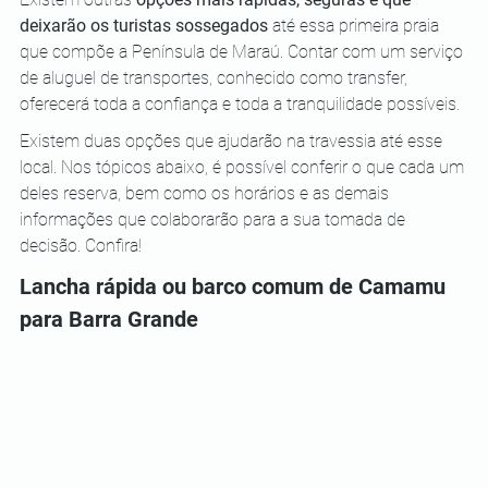
deixarão os turistas sossegados
 até essa primeira praia 
que compõe a Península de Maraú. Contar com um serviço 
de aluguel de transportes, conhecido como transfer, 
oferecerá toda a confiança e toda a tranquilidade possíveis.
Existem duas opções que ajudarão na travessia até esse 
local. Nos tópicos abaixo, é possível conferir o que cada um 
deles reserva, bem como os horários e as demais 
informações que colaborarão para a sua tomada de 
decisão. Confira!
Lancha rápida ou barco comum de Camamu 
para Barra Grande