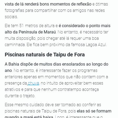
vista de lá renderá bons momentos de reflexão
 e ótimas 
fotografias para compartilhar com os amigos nas redes 
sociais.
Ele tem 51 metros de altura e 
é considerado o ponto mais 
alto da Península de Maraú
. No entanto, é necessário ter 
muita disposição, pois chegar até lá requer uma boa 
caminhada. Ele fica bem próximo da famosa Lagoa Azul.
Piscinas naturais de Taipu de Fora
A Bahia dispõe de muitos dias ensolarados ao longo do 
ano
. No entanto, é interessante fazer os programas 
anteriores apenas em momentos que não contem com a 
presença da
chuva
, no intuito de aproveitar bem esses 
atrativos e para que nenhum contratempo aconteça 
durante o trajeto.
Esse mesmo cuidado deve ser tomado ao conferir as 
piscinas naturais de Taipu de Fora, pois 
elas só se formam 
quando a maré está baixa
. Logo, é interessante que o 