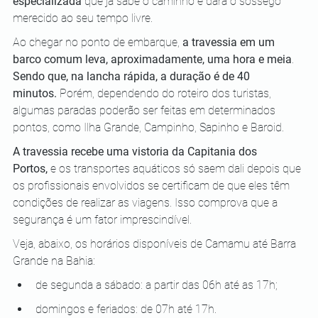
especializada
 que já sabe o caminho e dará o sossego 
merecido ao seu tempo livre.
Ao chegar no ponto de embarque, 
a travessia em um 
barco comum leva, aproximadamente, uma hora e meia
. 
Sendo que, na lancha rápida, a duração é de 40 
minutos.
 Porém, dependendo do roteiro dos turistas, 
algumas paradas poderão ser feitas em determinados 
pontos, como Ilha Grande, Campinho, Sapinho e Baroid.
A travessia recebe uma vistoria da Capitania dos 
Portos,
 e os transportes aquáticos só saem dali depois que 
os profissionais envolvidos se certificam de que eles têm 
condições de realizar as viagens. Isso comprova que a 
segurança é um fator imprescindível. 
Veja, abaixo, os horários disponíveis de Camamu até Barra 
Grande na Bahia:
de segunda a sábado: a partir das 06h até as 17h;
domingos e feriados: de 07h até 17h.