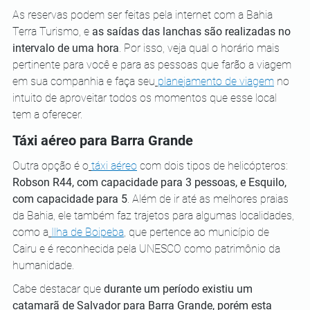
As reservas podem ser feitas pela internet com a Bahia 
Terra Turismo, e
 as saídas das lanchas são realizadas no 
intervalo de uma hora
. Por isso, veja qual o horário mais 
pertinente para você e para as pessoas que farão a viagem 
em sua companhia e faça seu
planejamento de viagem
 no 
intuito de aproveitar todos os momentos que esse local 
tem a oferecer.
Táxi aéreo para Barra Grande
Outra opção é o
táxi aéreo
 com dois tipos de helicópteros: 
Robson R44, com capacidade para 3 pessoas, e Esquilo, 
com capacidade para 5
. Além de ir até as melhores praias 
da Bahia, ele também faz trajetos para algumas localidades, 
como a
Ilha de Boipeba
, que pertence ao município de 
Cairu e é reconhecida pela UNESCO como patrimônio da 
humanidade.
Cabe destacar que 
durante um período existiu um 
catamarã de Salvador para Barra Grande, porém esta 