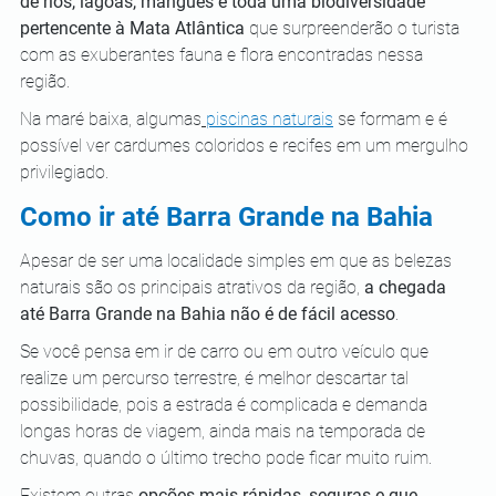
de rios, lagoas, mangues e toda uma biodiversidade 
pertencente à Mata Atlântica
 que surpreenderão o turista 
com as exuberantes fauna e flora encontradas nessa 
região. 
Na maré baixa, algumas
piscinas naturais
 se formam e é 
possível ver cardumes coloridos e recifes em um mergulho 
privilegiado.
Como ir até Barra Grande na Bahia
Apesar de ser uma localidade simples em que as belezas 
naturais são os principais atrativos da região, 
a chegada 
até Barra Grande na Bahia não é de fácil acesso
. 
Se você pensa em ir de carro ou em outro veículo que 
realize um percurso terrestre, é melhor descartar tal 
possibilidade, pois a estrada é complicada e demanda 
longas horas de viagem, ainda mais na temporada de 
chuvas, quando o último trecho pode ficar muito ruim.
Existem outras 
opções mais rápidas, seguras e que 