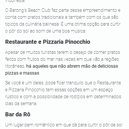
Indonésia. 
O Barong’s Beach Club faz parte desse empreendimento e 
conta com pratos tradicionais e também com os que são 
típicos da culinária balinesa. É uma ótima opção para curtir 
o pôr do sol ao som de uma boa música.
Restaurante e Pizzaria Pinocchio
Apesar de muitos turistas terem o desejo de comer pratos 
feitos com frutos do mar nas vezes em que vão a regiões 
litorâneas,
 há aqueles que não abrem mão de deliciosas 
pizzas e massas
. 
Se você é um deles, pode ficar tranquilo que o Restaurante 
e Pizzaria Pinocchio tem essas opções em um espaço 
rústico e com a possibilidade de rodízios em determinados 
dias da semana.
Bar da Rô
Um lugar bem romântico em que dá para curtir o pôr de sol 