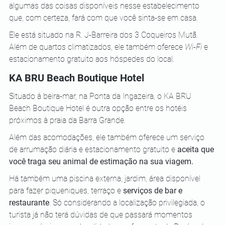
algumas das coisas disponíveis nesse estabelecimento 
que, com certeza, fará com que você sinta-se em casa.
Ele está situado na R. J-Barreira dos 3 Coqueiros Mutã. 
Além de quartos climatizados, ele também oferece 
Wi-Fi
 e 
estacionamento gratuito aos hóspedes do local.
KA BRU Beach Boutique Hotel
Situado à beira-mar, na Ponta da Ingazeira, o KA BRU 
Beach Boutique Hotel é outra opção entre os hotéis 
próximos à praia da Barra Grande. 
Além das acomodações, ele também oferece um serviço 
de arrumação diária e estacionamento gratuito e 
aceita que 
você traga seu animal de estimação na sua viagem.
Há também uma piscina externa, jardim, área disponível 
para fazer piqueniques, terraço e 
serviços de bar e 
restaurante
. Só considerando a localização privilegiada, o 
turista já não terá dúvidas de que passará momentos 