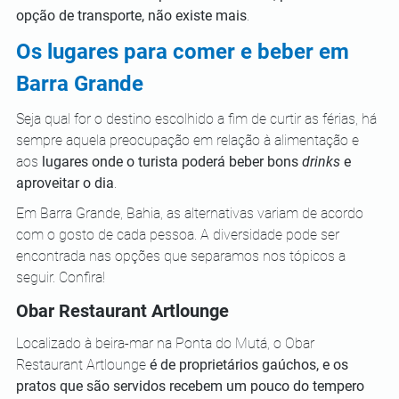
opção de transporte, não existe mais
.
Os lugares para comer e beber em 
Barra Grande
Seja qual for o destino escolhido a fim de curtir as férias, há 
sempre aquela preocupação em relação à alimentação e 
aos 
lugares onde o turista poderá beber bons 
drinks
 e 
aproveitar o dia
. 
Em Barra Grande, Bahia, as alternativas variam de acordo 
com o gosto de cada pessoa. A diversidade pode ser 
encontrada nas opções que separamos nos tópicos a 
seguir. Confira!
Obar Restaurant Artlounge
Localizado à beira-mar na Ponta do Mutá, o Obar 
Restaurant Artlounge 
é de proprietários gaúchos, e os 
pratos que são servidos recebem um pouco do tempero 