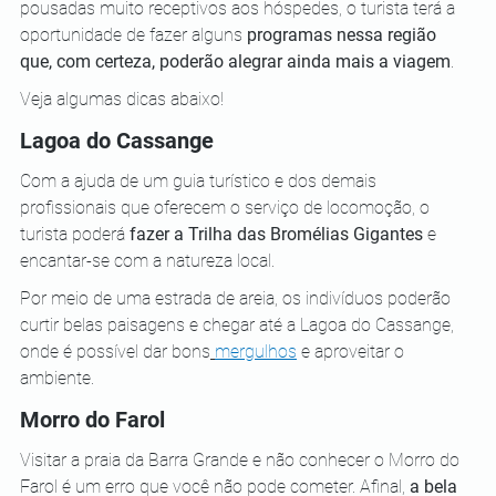
pousadas muito receptivos aos hóspedes, o turista terá a 
oportunidade de fazer alguns 
programas nessa região 
que, com certeza, poderão alegrar ainda mais a viagem
. 
Veja algumas dicas abaixo!
Lagoa do Cassange
Com a ajuda de um guia turístico e dos demais 
profissionais que oferecem o serviço de locomoção, o 
turista poderá 
fazer a Trilha das Bromélias Gigantes
 e 
encantar-se com a natureza local. 
Por meio de uma estrada de areia, os indivíduos poderão 
curtir belas paisagens e chegar até a Lagoa do Cassange, 
onde é possível dar bons
mergulhos
 e aproveitar o 
ambiente.
Morro do Farol
Visitar a praia da Barra Grande e não conhecer o Morro do 
Farol é um erro que você não pode cometer. Afinal, 
a bela 