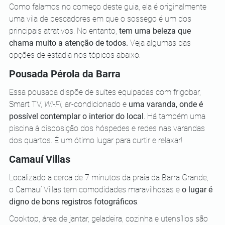
Como falamos no começo deste guia, ela é originalmente 
uma vila de pescadores em que o sossego é um dos 
principais atrativos. No entanto, 
tem uma beleza que 
chama muito a atenção de todos.
 Veja algumas das 
opções de estadia nos tópicos abaixo.
Pousada Pérola da Barra
Essa pousada dispõe de suítes equipadas com frigobar, 
Smart TV, 
Wi-Fi,
 ar-condicionado e 
uma varanda, onde é 
possível contemplar o interior do local
. Há também uma 
piscina à disposição dos hóspedes e redes nas varandas 
dos quartos. É um ótimo lugar para curtir e relaxar!
Camauí Villas
Localizado a cerca de 7 minutos da praia da Barra Grande, 
o Camauí Villas tem comodidades maravilhosas e 
o lugar é 
digno de bons registros fotográficos
. 
Cooktop, área de jantar, geladeira, cozinha e utensílios são 