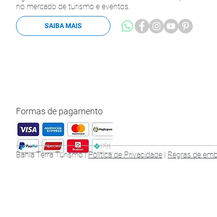
no mercado de turismo e eventos.
SAIBA MAIS
Formas de pagamento
Bahia Terra Turismo |
Política de Privacidade
|
Regras de em