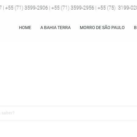
7 | +55 (71) 3599-2906 | +55 (71) 3599-2956 | +55 (75) 3199-0
HOME
A BAHIA TERRA
MORRO DE SÃO PAULO
B