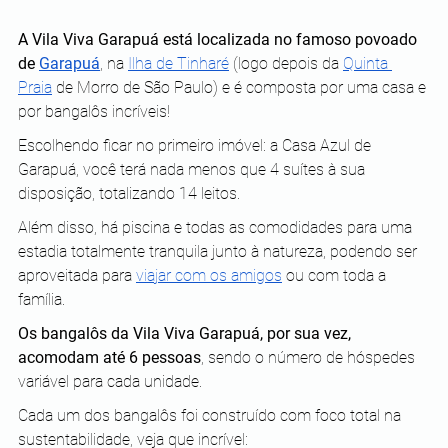
A Vila Viva Garapuá está localizada no famoso povoado 
de 
Garapuá
, na
Ilha de Tinharé
 (logo depois da
Quinta 
Praia
 de Morro de São Paulo) e é composta por uma casa e 
por bangalôs incríveis!
Escolhendo ficar no primeiro imóvel: a Casa Azul de 
Garapuá, você terá nada menos que 4 suítes à sua 
disposição, totalizando 14 leitos.
Além disso, há piscina e todas as comodidades para uma 
estadia totalmente tranquila junto à natureza, podendo ser 
aproveitada para
viajar com os amigos
 ou com toda a 
família.
Os bangalôs da Vila Viva Garapuá, por sua vez, 
acomodam até 6 pessoas
, sendo o número de hóspedes 
variável para cada unidade.
Cada um dos bangalôs foi construído com foco total na 
sustentabilidade, veja que incrível: