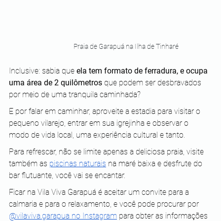
Praia de Garapuá na Ilha de Tinharé
Inclusive: sabia que 
ela tem formato de ferradura, e ocupa 
uma área de 2 quilômetros 
que podem ser desbravados 
por meio de uma tranquila caminhada?
E por falar em caminhar, aproveite a estadia para visitar o 
pequeno vilarejo, entrar em sua igrejinha e observar o 
modo de vida local, uma experiência cultural e tanto.
Para refrescar, não se limite apenas a deliciosa praia, visite 
também as
piscinas naturais
 na maré baixa e desfrute do 
bar flutuante, você vai se encantar.
Ficar na Vila Viva Garapuá é aceitar um convite para a 
calmaria e para o relaxamento, e você pode procurar por 
@vilaviva.garapua no Instagram
 para obter as informações 