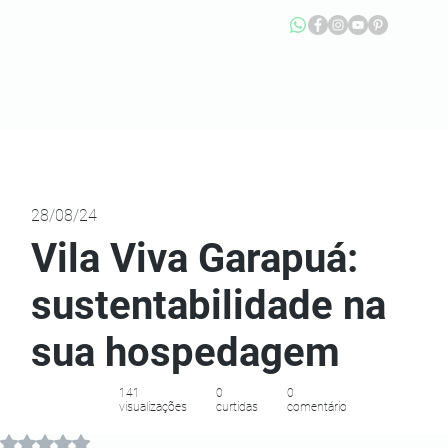
28/08/24
Vila Viva Garapuá:
sustentabilidade na
sua hospedagem
141
0
0
visualizações
curtidas
comentário
Avaliado com NaN de 5 estrelas.