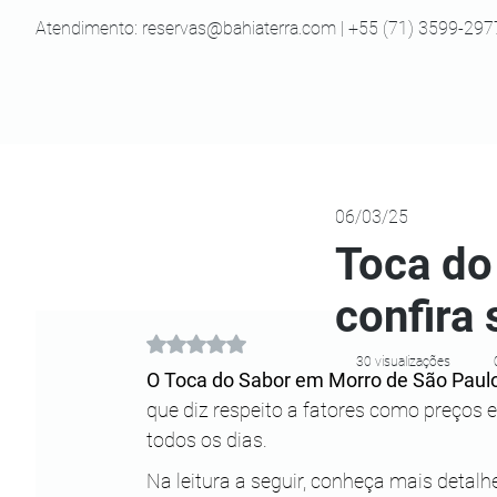
Atendimento:
reservas@bahiaterra.com
| +55 (71) 3599-297
06/03/25
Toca do
confira
Avaliado com NaN de 5 estrelas.
30 visualizações
O Toca do Sabor em Morro de São Paulo
que diz respeito a fatores como preços 
todos os dias.
Na leitura a seguir, conheça mais detalh