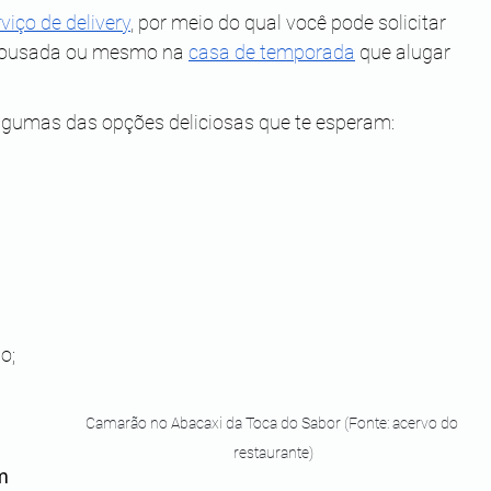
viço de delivery
, por meio do qual você pode solicitar 
 pousada ou mesmo na 
casa de temporada
 que alugar 
algumas das opções deliciosas que te esperam:
o;
Camarão no Abacaxi da Toca do Sabor (Fonte: acervo do 
restaurante)
m 