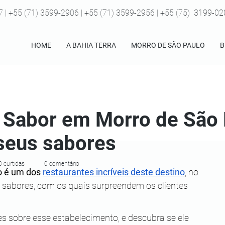
7 | +55 (71) 3599-2906 | +55 (71) 3599-2956 | +55 (75) 3199-0
HOME
A BAHIA TERRA
MORRO DE SÃO PAULO
B
 Sabor em Morro de São 
 seus sabores
0 curtidas
0 comentário
 é um dos 
restaurantes incríveis deste destino
, no 
e sabores, com os quais surpreendem os clientes 
es sobre esse estabelecimento, e descubra se ele 