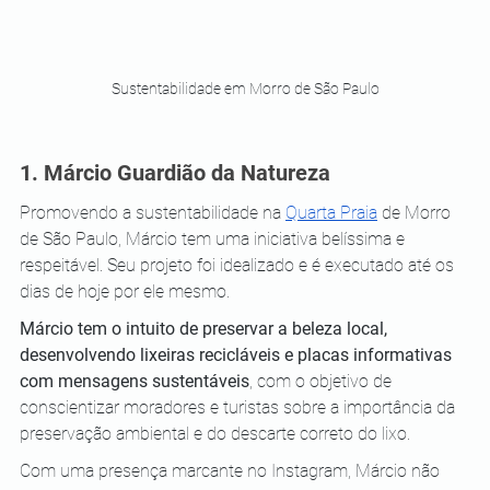
Sustentabilidade em Morro de São Paulo
1. Márcio Guardião da Natureza 
Promovendo a sustentabilidade na 
Quarta Praia
 de Morro 
de São Paulo, Márcio tem uma iniciativa belíssima e 
respeitável. Seu projeto foi idealizado e é executado até os 
dias de hoje por ele mesmo. 
Márcio tem o intuito de preservar a beleza local, 
desenvolvendo lixeiras recicláveis e placas informativas 
com mensagens sustentáveis
, com o objetivo de 
conscientizar moradores e turistas sobre a importância da 
preservação ambiental e do descarte correto do lixo.
Com uma presença marcante no Instagram, Márcio não 