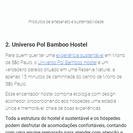
Produtos de artesanato e sustentabilidade 
2. Universo Pol Bamboo Hostel 
Para quem quer ter uma 
experiência sustentável
 em Morro 
de São Paulo, o 
Universo Pol Bamboo Hostel
 é um 
verdadeiro paraíso situado em uma Reserva Natural, a 
apenas 15 minutos de caminhada do centro de Morro de 
São Paulo.
Esse encantador hostel combina ecologia com design 
acolhedor, proporcionando aos hóspedes uma estadia 
única e memorável, cheia de boas experiências.
Toda a estrutura do hostel é sustentável e os hóspedes 
podem desfrutar de acomodações confortáveis, contando 
com uma equipe preparada para atender com atenção e 