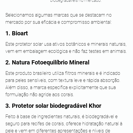
biodegradáveis no mercado.
Selecionamos algumas marcas que se destacam no 
mercado por sua eficácia e compromisso ambiental:
1. Bioart
Este protetor solar usa ativos botânicos e minerais naturais, 
vem em embalagem ecológica e não faz testes em animais.
2. Natura Fotoequilíbrio Mineral
Este produto brasileiro utiliza filtros minerais e é indicado 
para peles sensíveis, com textura leve e rápida absorção. 
Além disso, a marca especifica explicitamente que sua 
formulação não agride aos corais.
3. Protetor solar biodegradável Khor
Feito à base de ingredientes naturais, é biodegradável e 
seguro para recifes de corais, oferece hidratação natural à 
pele e vem em diferentes apresentações e níveis de 