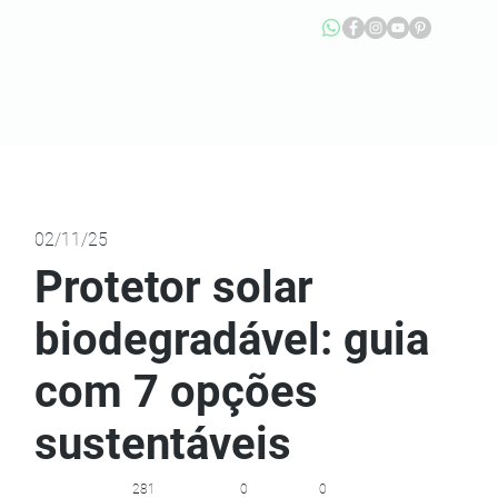
02/11/25
Protetor solar
biodegradável: guia
com 7 opções
sustentáveis
281
0
0