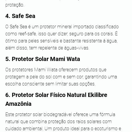
proteção.
4. Safe Sea
O Safe Sea é um protetor mineral importado classificado 
como reef-safe, isso quer dizer, seguro para os corais. É 
ótimo para peles sensíveis e bastante resistente à água, 
além disso, tem repelente de águas-vivas.
5. Protetor Solar Mami Wata
Os protetores Mami Wata oferecem produtos que 
protegem a pele do sol com e sem cor, garantindo uma 
escolha consciente sem limitar suas opções.
6. Protetor Solar Físico Natural Ekilibre 
Amazônia
Este protetor solar biodegradável oferece uma fórmula 
natural que combina proteção dos raios solares com 
cuidado ambiental. Um produto ideal para o ecoturismo e 