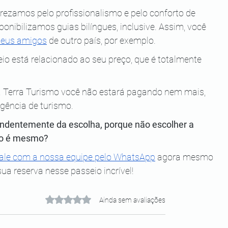
ezamos pelo profissionalismo e pelo conforto de 
ponibilizamos guias bilíngues, inclusive. Assim, você 
 seus amigos
 de outro país, por exemplo.
io está relacionado ao seu preço, que é totalmente 
ia Terra Turismo você não estará pagando nem mais, 
gência de turismo.
ndentemente da escolha, porque não escolher a 
não é mesmo?
fale com a nossa equipe pelo WhatsApp
 agora mesmo 
ua reserva nesse passeio incrível! 
Avaliado com 0 de 5 estrelas.
Ainda sem avaliações