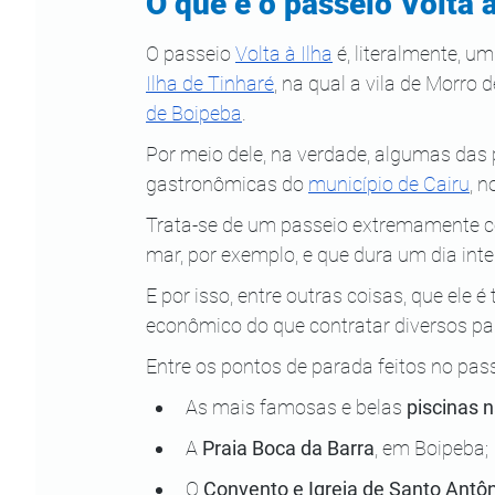
O que é o passeio Volta à
O passeio
Volta à Ilha
 é, literalmente, u
Ilha de Tinharé
, na qual a vila de Morro
de Boipeba
.
Por meio dele, na verdade, algumas das pr
gastronômicas do
município de Cairu
, 
Trata-se de um passeio extremamente co
mar, por exemplo, e que dura um dia inte
E por isso, entre outras coisas, que ele 
econômico do que contratar diversos pas
Entre os pontos de parada feitos no pass
As mais famosas e belas 
piscinas n
A 
Praia Boca da Barra
, em Boipeba;
O 
Convento e Igreja de Santo Antô