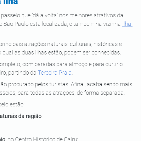
 Ilha
m passeio que “dá a volta” nos melhores atrativos da
 de São Paulo está localizada, e também na vizinha
Ilha 
incipais atrações naturais, culturais, históricas e 
no qual as duas ilhas estão, podem ser conhecidas.
mpleto, com paradas para almoço e para curtir o 
iro, partindo da
Terceira Praia
.
é tão procurado pelos turistas. Afinal, acaba sendo mais 
seios, para todas as atrações, de forma separada.
eio estão:
aturais da região
;
nio
, no Centro Histórico de Cairu;