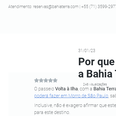
Atendimento:
reservas@bahiaterra.com
| +55 (71) 3599-297
31/01/23
Por que 
a Bahia
Avaliado com NaN de 5 estrelas.
246 visualizações
O passeio 
Volta à Ilha
, com a 
Bahia Terr
poderá fazer em Morro de São Paulo
, sa
Inclusive, não é exagero afirmar que est
para este destino. 