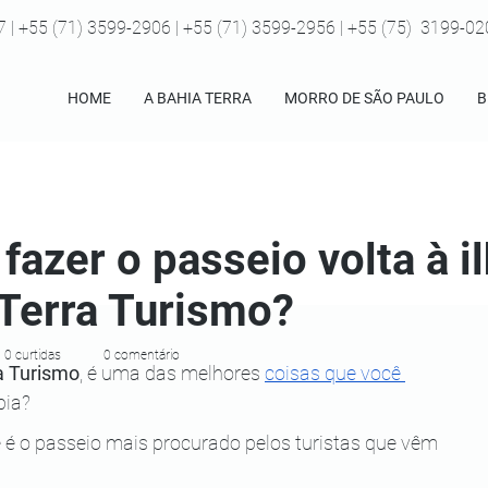
7 | +55 (71) 3599-2906 | +55 (71) 3599-2956 | +55 (75) 3199-0
HOME
A BAHIA TERRA
MORRO DE SÃO PAULO
B
fazer o passeio volta à 
 Terra Turismo?
0 curtidas
0 comentário
a Turismo
, é uma das melhores
coisas que você 
bia?
e é o passeio mais procurado pelos turistas que vêm 