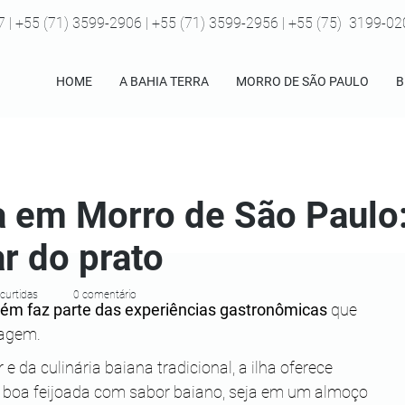
7 | +55 (71) 3599-2906 | +55 (71) 3599-2956 | +55 (75) 3199-0
HOME
A BAHIA TERRA
MORRO DE SÃO PAULO
B
a em Morro de São Paulo
r do prato
 curtidas
0 comentário
ém faz parte das experiências gastronômicas
 que 
iagem. 
 da culinária baiana tradicional, a ilha oferece 
boa feijoada com sabor baiano, seja em um almoço 