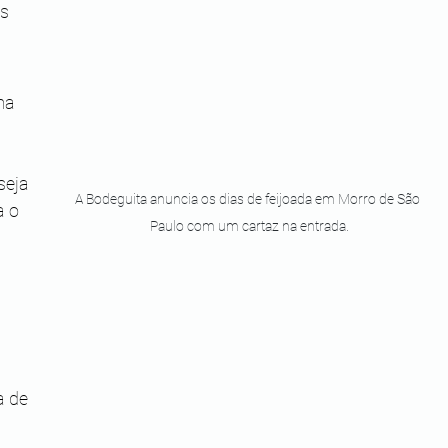
s 
 
ma 
seja 
A Bodeguita anuncia os dias de feijoada em Morro de São 
 o 
Paulo com um cartaz na entrada.
 de 