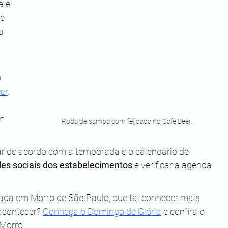
 e 
e 
a 
 
er
. 
m 
Roda de samba com feijoada no Café Beer.
de acordo com a temporada e o calendário de 
es sociais dos estabelecimentos
 e verificar a agenda 
oada em Morro de São Paulo, que tal conhecer mais 
acontecer? 
Conheça o Domingo de Glória
 e confira o 
 Morro.