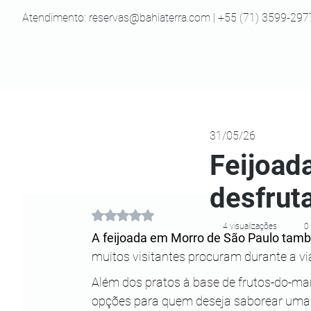
Atendimento:
reservas@bahiaterra.com
| +55 (71) 3599-297
31/05/26
Feijoad
desfruta
Avaliado com NaN de 5 estrelas.
4 visualizações
0
A feijoada em Morro de São Paulo tamb
muitos visitantes procuram durante a v
Além dos pratos à base de frutos-do-mar e
opções para quem deseja saborear uma 