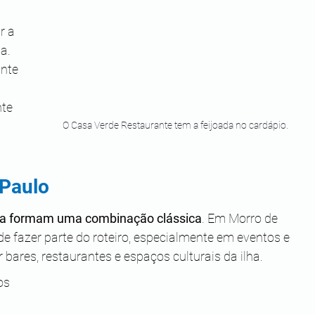
r a 
a. 
nte 
te 
O Casa Verde Restaurante tem a feijoada no cardápio.
Paulo
ba formam uma combinação clássica
. Em Morro de 
 fazer parte do roteiro, especialmente em eventos e 
ares, restaurantes e espaços culturais da ilha.
os 