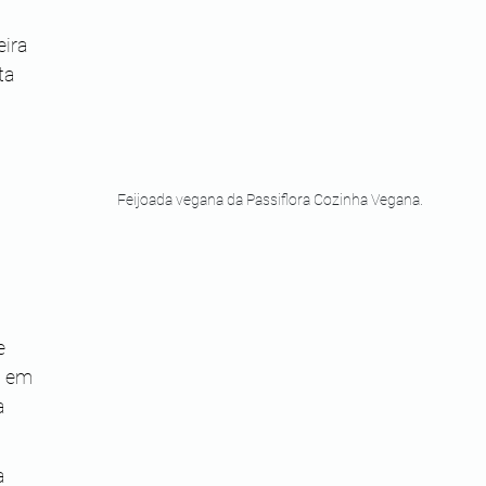
ira 
ta 
Feijoada vegana da Passiflora Cozinha Vegana.
 
a em 
a 
a 