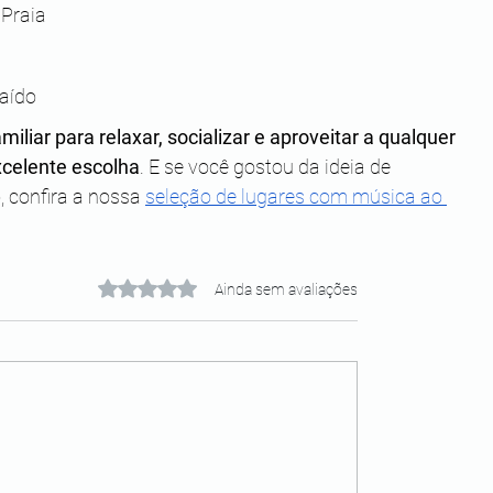
 Praia
raído
miliar para relaxar, socializar e aproveitar a qualquer 
xcelente escolha
. E se você gostou da ideia de 
 confira a nossa 
seleção de lugares com música ao 
Avaliado com 0 de 5 estrelas.
Ainda sem avaliações