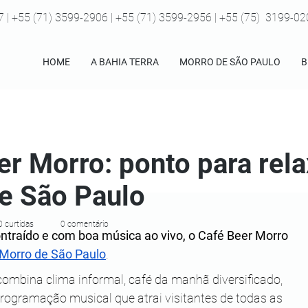
7 | +55 (71) 3599-2906 | +55 (71) 3599-2956 | +55 (75) 3199-0
HOME
A BAHIA TERRA
MORRO DE SÃO PAULO
B
er Morro: ponto para rel
e São Paulo
0 curtidas
0 comentário
ntraído e com boa música ao vivo, o Café Beer Morro 
Morro de São Paulo
. 
 combina clima informal, café da manhã diversificado, 
ogramação musical que atrai visitantes de todas as 