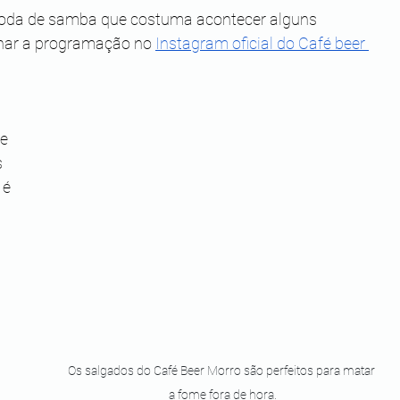
 roda de samba que costuma acontecer alguns 
har a programação no 
Instagram oficial do Café beer 
e 
 
 é 
Os salgados do Café Beer Morro são perfeitos para matar 
a fome fora de hora.