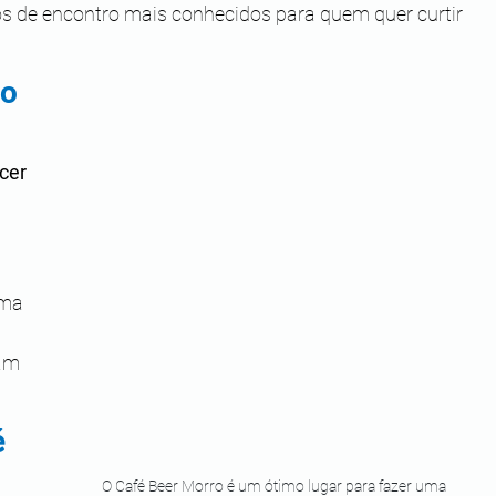
os de encontro mais conhecidos para quem quer curtir 
ro
cer 
uma 
am 
 
O Café Beer Morro é um ótimo lugar para fazer uma 