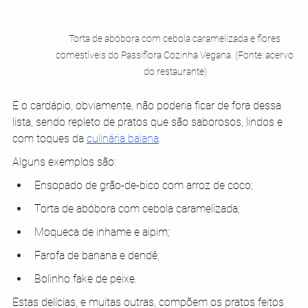
Torta de abóbora com cebola caramelizada e flores 
comestíveis do Passiflora Cozinha Vegana. (Fonte: acervo 
do restaurante)
E o cardápio, obviamente, não poderia ficar de fora dessa 
lista, sendo repleto de pratos que são saborosos, lindos e 
com toques da 
culinária baiana
.
Alguns exemplos são:
Ensopado de grão-de-bico com arroz de coco;
Torta de abóbora com cebola caramelizada;
Moqueca de inhame e aipim;
Farofa de banana e dendê;
Bolinho fake de peixe.
Estas delícias, e muitas outras, compõem os pratos feitos 