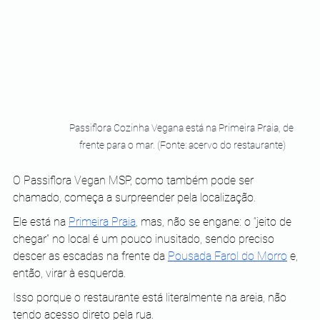
Passiflora Cozinha Vegana está na Primeira Praia, de 
frente para o mar. (Fonte: acervo do restaurante)
O Passiflora Vegan MSP, como também pode ser 
chamado, começa a surpreender pela localização.
Ele está na 
Primeira Praia
, mas, não se engane: o “jeito de 
chegar” no local é um pouco inusitado, sendo preciso 
descer as escadas na frente da 
Pousada Farol do Morro
 e, 
então, virar à esquerda.
Isso porque o restaurante está literalmente na areia, não 
tendo acesso direto pela rua.