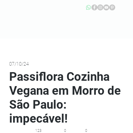
07/10/24
Passiflora Cozinha
Vegana em Morro de
São Paulo:
impecável!
123
0
0