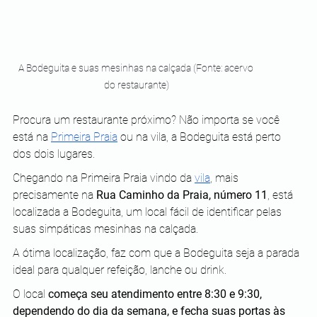
A Bodeguita e suas mesinhas na calçada (Fonte: acervo 
do restaurante)
Procura um restaurante próximo? Não importa se você 
está na 
Primeira Praia
 ou na vila, a Bodeguita está perto 
dos dois lugares. 
Chegando na Primeira Praia vindo da 
vila
, mais 
precisamente na 
Rua Caminho da Praia, número 11
, está 
localizada a Bodeguita, um local fácil de identificar pelas 
suas simpáticas mesinhas na calçada. 
A ótima localização, faz com que a Bodeguita seja a parada 
ideal para qualquer refeição, lanche ou drink.
O local 
começa seu atendimento entre 8:30 e 9:30, 
dependendo do dia da semana, e fecha suas portas às 