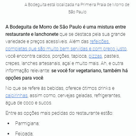
A Bodeguita está localizada na Primeira Praia de Morro de 
São Paulo
A Bodeguita de Morro de São Paulo é uma mistura entre 
restaurante e lanchonete
 que se destaca pela sua grande 
variedade e preços acessíveis. Além das 
refeições 
completas que são muito bem servidas e com preço justo
, 
você encontra caldos, porções, tapioca, 
pizzas
, pasteis, 
crepes, lanches artesanais, açaí e muito mais. Ah, e outra 
informação relevante: 
se você for vegetariano, também há 
opções para você
.
No que se refere às bebidas, oferece ótimos drinks e 
caipirinhas
, assim como, cervejas geladas, refrigerantes, 
água de coco e sucos. 
Entre as opções mais pedidas do restaurante estão:
Parmigiana;
Feijoada;