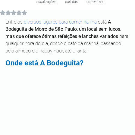
visualizações
curtidas
comentário
Avaliado com NaN de 5 estrelas.
Entre os 
diversos lugares para comer na ilha
 está 
A 
Bodeguita de Morro de São Paulo, um local sem luxos, 
mas que oferece ótimas refeições e lanches variados
 para 
qualquer hora do dia, desde o café da manhã, passando 
pelo almoço e o happy hour, até o jantar. 
Onde está A Bodeguita?