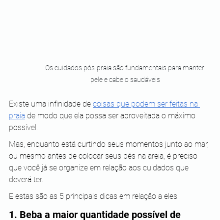
Os cuidados pós-praia são fundamentais para manter 
pele e cabelo saudáveis
Existe uma infinidade de
coisas que podem ser feitas na 
praia
 de modo que ela possa ser aproveitada o máximo 
possível.
Mas, enquanto está curtindo seus momentos junto ao mar, 
ou mesmo antes de colocar seus pés na areia, é preciso 
que você já se organize em relação aos cuidados que 
deverá ter.
E estas são as 5 principais dicas em relação a eles:
1. Beba a maior quantidade possível de 