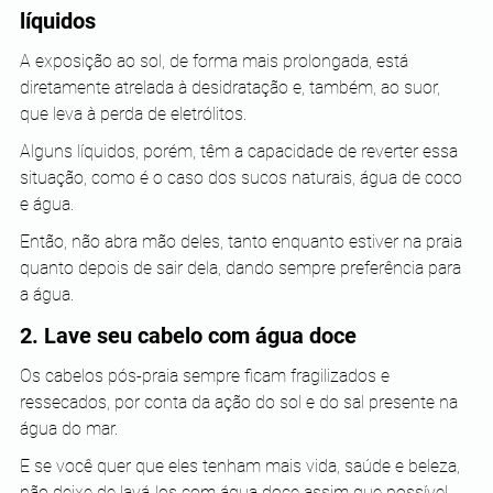
líquidos
A exposição ao sol, de forma mais prolongada, está 
diretamente atrelada à desidratação e, também, ao suor, 
que leva à perda de eletrólitos.
Alguns líquidos, porém, têm a capacidade de reverter essa 
situação, como é o caso dos sucos naturais, água de coco 
e água.
Então, não abra mão deles, tanto enquanto estiver na praia 
quanto depois de sair dela, dando sempre preferência para 
a água.
2. Lave seu cabelo com água doce
Os cabelos pós-praia sempre ficam fragilizados e 
ressecados, por conta da ação do sol e do sal presente na 
água do mar.
E se você quer que eles tenham mais vida, saúde e beleza, 
não deixe de lavá-los com água doce assim que possível.