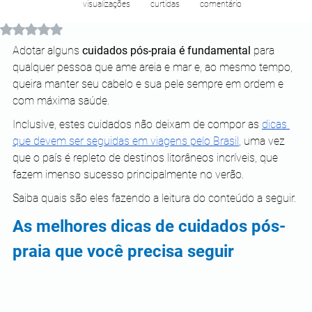
visualizações
curtidas
comentário
Avaliado com NaN de 5 estrelas.
Adotar alguns 
cuidados pós-praia é fundamental
 para 
qualquer pessoa que ame areia e mar e, ao mesmo tempo, 
queira manter seu cabelo e sua pele sempre em ordem e 
com máxima saúde.
Inclusive, estes cuidados não deixam de compor as
dicas 
que devem ser seguidas em viagens pelo Brasil
, uma vez 
que o país é repleto de destinos litorâneos incríveis, que 
fazem imenso sucesso principalmente no verão.
Saiba quais são eles fazendo a leitura do conteúdo a seguir.
As melhores dicas de cuidados pós-
praia que você precisa seguir