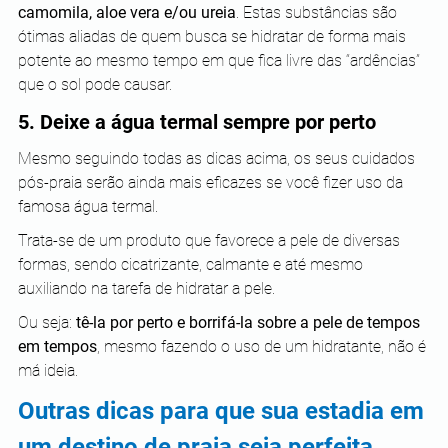
camomila, aloe vera e/ou ureia
. Estas substâncias são 
ótimas aliadas de quem busca se hidratar de forma mais 
potente ao mesmo tempo em que fica livre das “ardências” 
que o sol pode causar.
5. Deixe a água termal sempre por perto
Mesmo seguindo todas as dicas acima, os seus cuidados 
pós-praia serão ainda mais eficazes se você fizer uso da 
famosa água termal.
Trata-se de um produto que favorece a pele de diversas 
formas, sendo cicatrizante, calmante e até mesmo 
auxiliando na tarefa de hidratar a pele.
Ou seja: 
tê-la por perto e borrifá-la sobre a pele de tempos 
em tempos
, mesmo fazendo o uso de um hidratante, não é 
má ideia.
Outras dicas para que sua estadia em 
um destino de praia seja perfeita