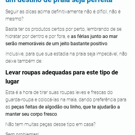
Seguir as dicas acima definitivamente não é difícil, não é 
mesmo?
Basta ter os produtos certos por perto, lembrando de se 
hidratar por dentro e por fora, e 
as férias junto ao mar 
serão memoráveis de um jeito bastante positivo
.
Inclusive, para que sua estadia na praia seja impecável, não 
deixe também de:
Levar roupas adequadas para este tipo de 
lugar
Esta é a hora de tirar suas roupas leves e frescas do 
guarda-roupa e colocá-las na mala, dando preferência para 
as
 peças feitas de algodão ou linho, que te ajudarão a 
manter seu corpo fresco
.
Não tem muitas peças desse tipo em casa?
Sem problemas!