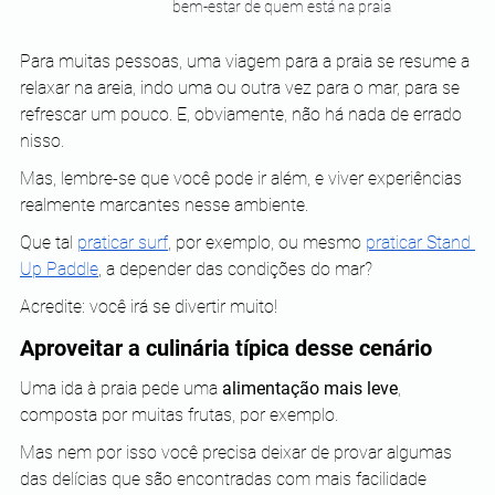
bem-estar de quem está na praia
Para muitas pessoas, uma viagem para a praia se resume a 
relaxar na areia, indo uma ou outra vez para o mar, para se 
refrescar um pouco. E, obviamente, não há nada de errado 
nisso.
Mas, lembre-se que você pode ir além, e viver experiências 
realmente marcantes nesse ambiente.
Que tal
praticar surf
, por exemplo, ou mesmo
praticar Stand 
Up Paddle
, a depender das condições do mar?
Acredite: você irá se divertir muito!
Aproveitar a culinária típica desse cenário
Uma ida à praia pede uma 
alimentação mais leve
, 
composta por muitas frutas, por exemplo.
Mas nem por isso você precisa deixar de provar algumas 
das delícias que são encontradas com mais facilidade 