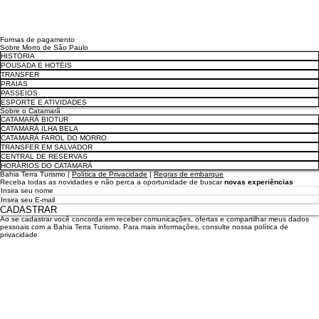
Formas de pagamento
Sobre Morro de São Paulo
HISTÓRIA
POUSADA E HOTÉIS
TRANSFER
PRAIAS
PASSEIOS
ESPORTE E ATIVIDADES
Sobre o Catamarã
CATAMARÃ BIOTUR
CATAMARÃ ILHA BELA
CATAMARÃ FAROL DO MORRO
TRANSFER EM SALVADOR
CENTRAL DE RESERVAS
HORÁRIOS DO CATAMARÃ
Bahia Terra Turismo |
Política de Privacidade
|
Regras de embarque
Receba todas as novidades e não perca a oportunidade de buscar
novas experiências
CADASTRAR
Ao se cadastrar você concorda em receber comunicações, ofertas e compartilhar meus dados
pessoais com a Bahia Terra Turismo. Para mais informações, consulte nossa política de
privacidade.