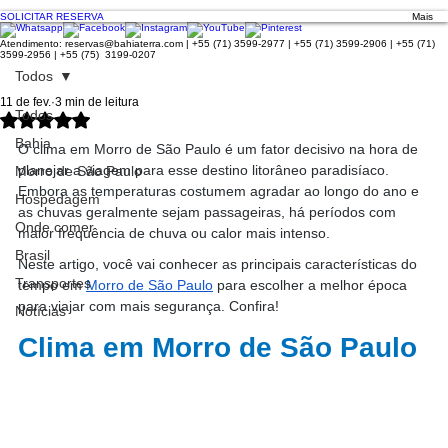
SOLICITAR RESERVA
Mais
Atendimento:
reservas@bahiaterra.com
| +55 (71) 3599-2977 | +55 (71) 3599-2906 | +55 (71)
3599-2956 | +55 (75) 3199-0207
Todos
11 de fev.
3 min de leitura
Todos
Avaliado com NaN de 5 estrelas.
Bahia
O clima em Morro de São Paulo é um fator decisivo na hora de 
planejar a viagem para esse destino litorâneo paradisíaco. 
Morro de São Paulo
Embora as temperaturas costumem agradar ao longo do ano e 
Hospedagem
as chuvas geralmente sejam passageiras, há períodos com 
Onde comer
maior frequência de chuva ou calor mais intenso.
Brasil
Neste artigo, você vai conhecer as principais características do 
Transportes
tempo em 
Morro de São Paulo
 para escolher a melhor época 
para viajar com mais segurança. Confira!
Notícias
Clima em Morro de São Paulo