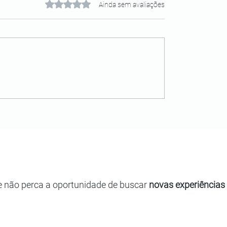
Avaliado com 0 de 5 estrelas.
Ainda sem avaliações
e não perca a oportunidade de buscar
novas experiências