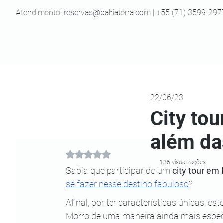
Atendimento:
reservas@bahiaterra.com
| +55 (71) 3599-297
22/06/23
City to
além da
Avaliado com NaN de 5 estrelas.
136 visualizações
Sabia que participar de um 
city tour em
se fazer nesse destino fabuloso
?
Afinal, por ter características únicas, e
Morro de uma maneira ainda mais especi