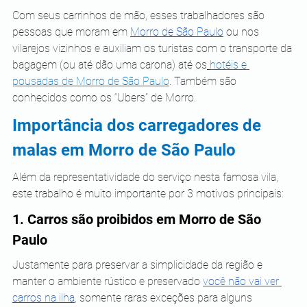
Com seus carrinhos de mão, esses trabalhadores são 
pessoas que moram em 
Morro de São Paulo
 ou nos 
vilarejos vizinhos e auxiliam os turistas com o transporte da 
bagagem (ou até dão uma carona) até os
hotéis e 
pousadas de Morro de São Paulo
. Também são 
conhecidos como os “Ubers” de Morro.
Importância dos carregadores de 
malas em Morro de São Paulo
Além da representatividade do serviço nesta famosa vila, 
este trabalho é muito importante por 3 motivos principais:
1. Carros são proibidos em Morro de São 
Paulo
Justamente para preservar a simplicidade da região e 
manter o ambiente rústico e preservado 
você não vai ver 
carros na ilha
, somente raras exceções para alguns 