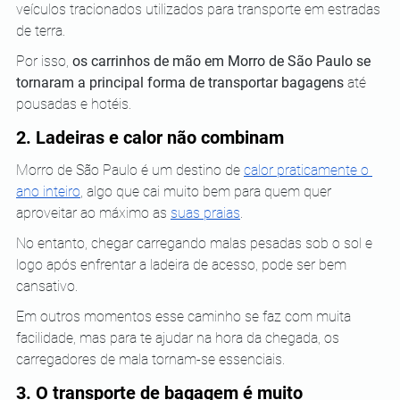
veículos tracionados utilizados para transporte em estradas 
de terra. 
Por isso, 
os carrinhos de mão em Morro de São Paulo se 
tornaram a principal forma de transportar bagagens
 até 
pousadas e hotéis.
2. Ladeiras e calor não combinam
Morro de São Paulo é um destino de 
calor praticamente o 
ano inteiro
, algo que cai muito bem para quem quer 
aproveitar ao máximo as 
suas praias
. 
No entanto, chegar carregando malas pesadas sob o sol e 
logo após enfrentar a ladeira de acesso, pode ser bem 
cansativo. 
Em outros momentos esse caminho se faz com muita 
facilidade, mas para te ajudar na hora da chegada, os 
carregadores de mala tornam-se essenciais.
3. O transporte de bagagem é muito 