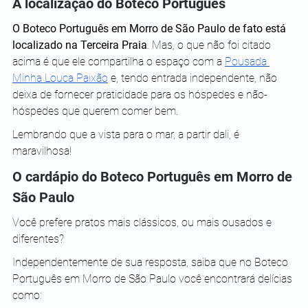
A localização do Boteco Português
O Boteco Português em Morro de São Paulo de fato está 
localizado na Terceira Praia
. Mas, o que não foi citado 
acima é que ele compartilha o espaço com a 
Pousada 
Minha Louca Paixão
 e, tendo entrada independente, não 
deixa de fornecer praticidade para os hóspedes e não-
hóspedes que querem comer bem.
Lembrando que a vista para o mar, a partir dali, é 
maravilhosa! 
O cardápio do Boteco Português em Morro de 
São Paulo
Você prefere pratos mais clássicos, ou mais ousados e 
diferentes?
Independentemente de sua resposta, saiba que no Boteco 
Português em Morro de São Paulo você encontrará delícias 
como: