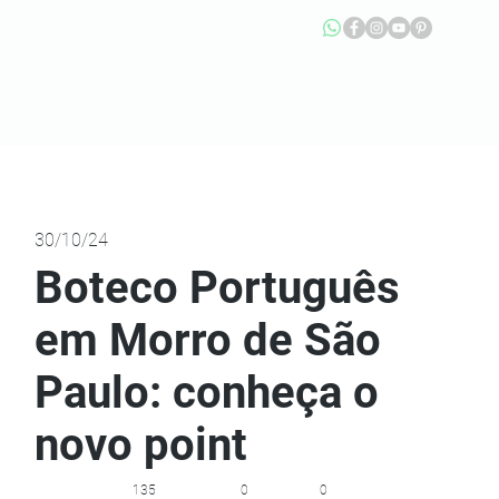
30/10/24
Boteco Português
em Morro de São
Paulo: conheça o
novo point
135
0
0