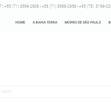
7 | +55 (71) 3599-2906 | +55 (71) 3599-2956 | +55 (75) 3199-0
HOME
A BAHIA TERRA
MORRO DE SÃO PAULO
B