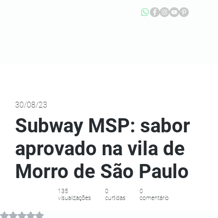
30/08/23
Subway MSP: sabor
aprovado na vila de
Morro de São Paulo
135
0
0
visualizações
curtidas
comentário
Avaliado com NaN de 5 estrelas.