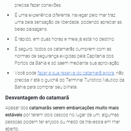
precisa fazer conexões.
É uma experiência diferente, navegar pelo mar traz 
uma bela sensação de liberdade, podendo apreciar as 
belas paisagens.
É rápido, em duas horas e meia já está no destino.
É seguro, todos os catamarãs cumprem com as 
normas de segurança exigidas pela Capitania dos 
Portos da Bahia e só saem mediante sua aprovação.
Você pode
fazer a sua reserva do catamarã agora
, não 
precisa ir até o guichê do Terminal Turístico Náutico da 
Bahia para comprar seu bilhete.
Desvantagem do catamarã
Apesar dos 
catamarãs serem embarcações muito mais 
estáveis
 por terem dois cascos no lugar de um, algumas 
pessoas podem ter enjoos ou medo da travessia em mar 
aberto.