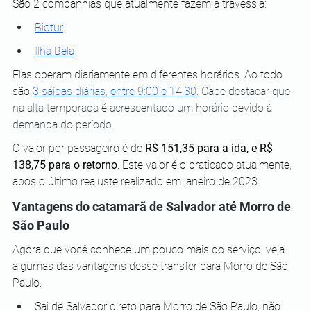
São 2 companhias que atualmente fazem a travessia:
Biotur
Ilha Bela
Elas operam diariamente em diferentes horários. Ao todo 
são
3 saídas diárias, entre 9:00 e 14:30
. Cabe destacar que 
na alta temporada é acrescentado um horário devido à 
demanda do período.
O valor por passageiro é de
 R$ 151,35 para a ida, e R$ 
138,75 para o retorno
. Este valor é o praticado atualmente, 
após o último reajuste realizado em janeiro de 2023.
Vantagens do catamarã de Salvador até Morro de 
São Paulo
Agora que você conhece um pouco mais do serviço, veja 
algumas das vantagens desse transfer para Morro de São 
Paulo.
Sai de Salvador direto para Morro de São Paulo, não 