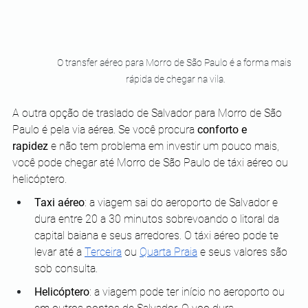
O transfer aéreo para Morro de São Paulo é a forma mais 
rápida de chegar na vila.
A outra opção de traslado de Salvador para Morro de São 
Paulo é pela via aérea. Se você procura 
conforto e 
rapidez
 e não tem problema em investir um pouco mais, 
você pode chegar até Morro de São Paulo de táxi aéreo ou 
helicóptero.
Taxi aéreo
: a viagem sai do aeroporto de Salvador e 
dura entre 20 a 30 minutos sobrevoando o litoral da 
capital baiana e seus arredores. O táxi aéreo pode te 
levar até a 
Terceira
 ou 
Quarta Praia
 e seus valores são 
sob consulta.
Helicóptero
: a viagem pode ter início no aeroporto ou 