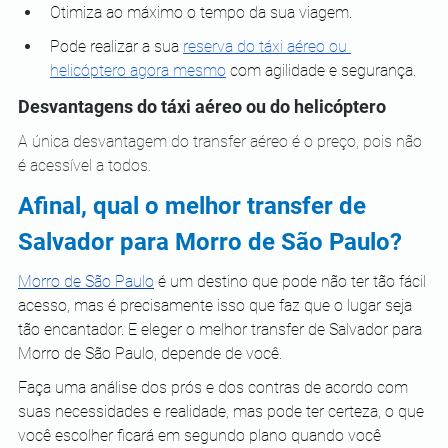
Otimiza ao máximo o tempo da sua viagem.
Pode realizar a sua
reserva do táxi aéreo ou 
helicóptero agora mesmo
 com agilidade e segurança. 
Desvantagens do táxi aéreo ou do helicóptero
A única desvantagem do transfer aéreo é o preço, pois não 
é acessível a todos.
Afinal, qual o melhor transfer de 
Salvador para Morro de São Paulo?
Morro de São Paulo
 é um destino que pode não ter tão fácil 
acesso, mas é precisamente isso que faz que o lugar seja 
tão encantador.
E eleger o melhor transfer de Salvador para 
Morro de São Paulo, depende de você. 
Faça uma análise dos prós e dos contras de acordo com 
suas necessidades e realidade, mas pode ter certeza, o que 
você escolher ficará em segundo plano quando você 