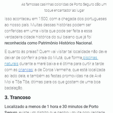
As famosas casinhas coloridas de Porto Seguro dão um 
toque encantador ao lugar
Isso aconteceu em 1500, com a chegada dos portugueses 
ao nosso país. Muitas dessas histórias podem ser 
conferidas em uma visita que pode ser feita a essa 
verdadeira cidade histórica do sul baiano que já foi 
reconhecida como Patrimônio Histórico Nacional.
E quanto às praias? Quem vai visitar tal localidade não deve 
deixar de conferir a praia do Mutá, que forma
piscinas 
naturais
 durante a maré baixa e é ótima para curtir a tarde 
com as 
crianças
; a de Coroa Vermelha, que está localizada 
ao lado dela, e também as festas promovidas na de Axé 
Moi e Tôa Tôa, ótimas para os que gostam de uma boa 
badalação.
3. Trancoso
Localizado a menos de 1 hora e 30 minutos de Porto 
Seguro
, existe um distrito que ganhou muita popularidade 