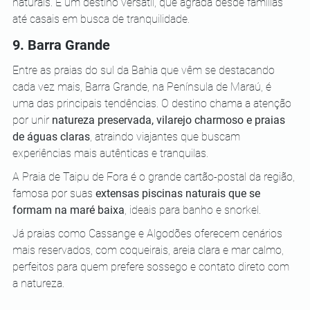
naturais. É um destino versátil, que agrada desde famílias 
até casais em busca de tranquilidade.
9. Barra Grande
Entre as praias do sul da Bahia que vêm se destacando 
cada vez mais, Barra Grande, na Península de Maraú, é 
uma das principais tendências. O destino chama a atenção 
por unir 
natureza preservada, vilarejo charmoso e praias 
de águas claras
, atraindo viajantes que buscam 
experiências mais autênticas e tranquilas.
A Praia de Taipu de Fora é o grande cartão-postal da região, 
famosa por suas 
extensas piscinas naturais que se 
formam na maré baixa
, ideais para banho e snorkel. 
Já praias como Cassange e Algodões oferecem cenários 
mais reservados, com coqueirais, areia clara e mar calmo, 
perfeitos para quem prefere sossego e contato direto com 
a natureza.