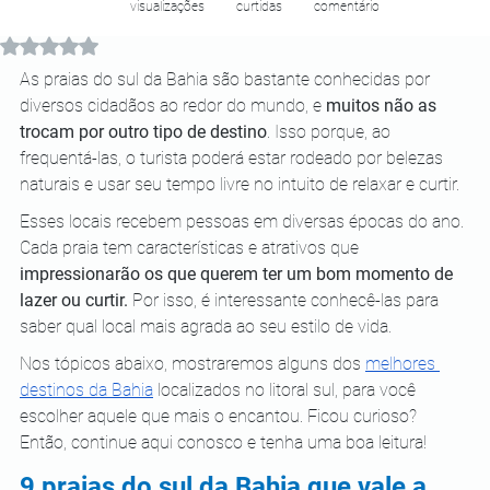
visualizações
curtidas
comentário
Avaliado com NaN de 5 estrelas.
As praias do sul da Bahia são bastante conhecidas por 
diversos cidadãos ao redor do mundo, e 
muitos não as 
trocam por outro tipo de destino
. Isso porque, ao 
frequentá-las, o turista poderá estar rodeado por belezas 
naturais e usar seu tempo livre no intuito de relaxar e curtir.
Esses locais recebem pessoas em diversas épocas do ano. 
Cada praia tem características e atrativos que 
impressionarão os que querem ter um bom momento de 
lazer ou curtir.
 Por isso, é interessante conhecê-las para 
saber qual local mais agrada ao seu estilo de vida.
Nos tópicos abaixo, mostraremos alguns dos 
melhores 
destinos da Bahia
 localizados no litoral sul, para você 
escolher aquele que mais o encantou. Ficou curioso? 
Então, continue aqui conosco e tenha uma boa leitura!
9 praias do sul da Bahia que vale a 