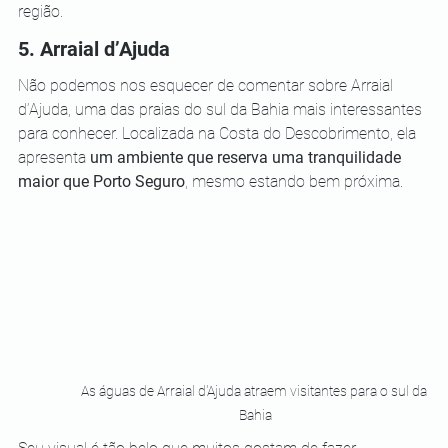
região.
5. Arraial d’Ajuda
Não podemos nos esquecer de comentar sobre Arraial 
d’Ajuda, uma das praias do sul da Bahia mais interessantes 
para conhecer. Localizada na Costa do Descobrimento, ela 
apresenta 
um ambiente que reserva uma tranquilidade 
maior que Porto Seguro
, mesmo estando bem próxima.
As águas de Arraial d'Ajuda atraem visitantes para o sul da 
Bahia