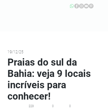
19/12/25
Praias do sul da
Bahia: veja 9 locais
incríveis para
conhecer!
223
0
0