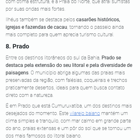
com ótima estrutura, e a Praia do Norte, que atrai surfistas 
por suas ondas mais fortes. 
Ilhéus também se destaca pelos 
casarões históricos, 
igrejas e fazendas de cacau
, tornando o passeio ainda 
mais completo para quem aprecia turismo cultural.
8. Prado
Entre os destinos litorâneos do sul da Bahia, 
Prado se 
destaca pela extensão do seu litoral e pela diversidade de 
paisagens
. O município abriga algumas das praias mais 
preservadas da região, com falésias, coqueirais e trechos 
praticamente desertos, ideais para quem busca contato 
direto com a natureza.
É em Prado que está Cumuruxatiba, um dos destinos mais 
desejados do momento. Este 
vilarejo baiano
 mantém um 
clima simples e tranquilo, com mar calmo em grande parte 
do ano, praias extensas e um pôr do sol que se tornou um 
dos mais famosos do litoral baiano. 