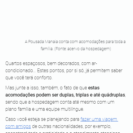
A Pousada Manaia conta com acomodações para toda a 
família. (Fonte: acervo da hospedagem)
Quartos espaçosos, bem decorados, com ar-
condicionado… Estes pontos, por si só, já permitem saber 
que você terá conforto.
Mas junte a isso, também, o fato de que 
estas 
acomodações podem ser duplas, triplas e até quádruplas
, 
sendo que a hospedagem conta até mesmo com um 
plano família e uma equipe multilíngue.
Caso você esteja se planejando para 
fazer uma viagem 
com amigos
 de outras nacionalidades, por exemplo, 