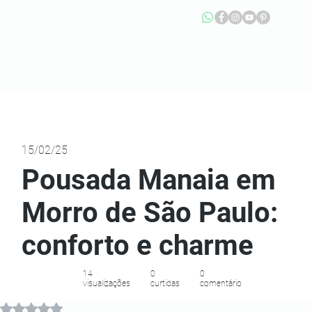
15/02/25
Pousada Manaia em
Morro de São Paulo:
conforto e charme
14
0
0
visualizações
curtidas
comentário
Avaliado com NaN de 5 estrelas.