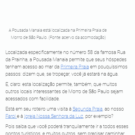
A Pousada Manaia está localizada na Primeira Praia de 
Morro de São Paulo. (Fonte: acervo da acomodação)
Localizada especificamente no número 58 da famosa Rua 
da Prainha, a Pousada Manaia permite que seus hóspedes 
tenham acesso ao mar da 
Primeira Praia
 em pouquíssimos 
passos: dizem que, se tropeçar, você já estará na água. 
E, claro: esta localização permite, também, que muitos 
outros locais interessantes de Morro de São Paulo sejam 
acessados com facilidade.
Está em seu roteiro uma visita à 
Segunda Praia
, ao nosso 
Farol 
e à 
Igreja Nossa Senhora da Luz
, por exemplo?
Pois saiba que você poderá tranquilamente ir a todos esses 
pontos turísticos, e muitos outros, sem precisar caminhar 