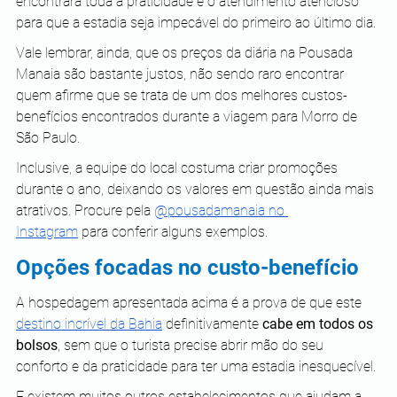
encontrará toda a praticidade e o atendimento atencioso 
para que a estadia seja impecável do primeiro ao último dia.
Vale lembrar, ainda, que os preços da diária na Pousada 
Manaia são bastante justos, não sendo raro encontrar 
quem afirme que se trata de um dos melhores custos-
benefícios encontrados durante a viagem para Morro de 
São Paulo.
Inclusive, a equipe do local costuma criar promoções 
durante o ano, deixando os valores em questão ainda mais 
atrativos. Procure pela 
@pousadamanaia no 
Instagram
 para conferir alguns exemplos. 
Opções focadas no custo-benefício
A hospedagem apresentada acima é a prova de que este 
destino incrível da Bahia
 definitivamente 
cabe em todos os 
bolsos
, sem que o turista precise abrir mão do seu 
conforto e da praticidade para ter uma estadia inesquecível.
E existem muitos outros estabelecimentos que ajudam a 